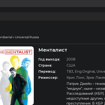
ordserial
» Universal Russia
Менталист
HD (1080p)
Год выхода:
2008
Страна:
США
Перевод:
ТВ3
,
Eng.Original
,
Unive
Режиссер:
Крис Лонг
,
Эрик Ланё
Патрик Джейн – гениа
“медиум”, ныне – нез
Расследований (КБР).
недоступные другим, 
преступления. В КБР 