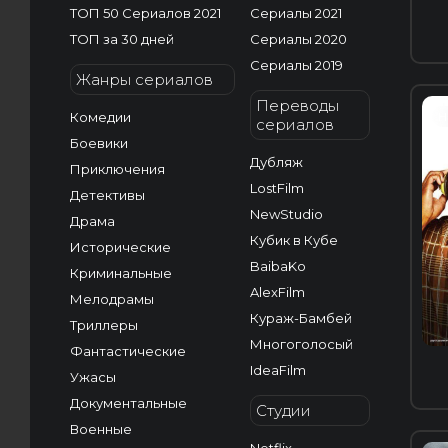
ТОП 50 Сериалов 2021
Сериалы 2021
ТОП за 30 дней
Сериалы 2020
Сериалы 2019
Жанры сериалов
Переводы
Комедии
H
сериалов
Боевики
Дубляж
Приключения
LostFilm
Детективы
NewStudio
Драма
Кубик в Кубе
Исторические
BaibaKo
Криминальные
AlexFilm
Мелодрамы
Кураж-Бамбей
Триллеры
Многоголосый
Фантастические
IdeaFilm
Ужасы
Документальные
Студии
Военные