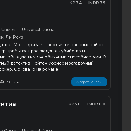
7.4
7.5
 Universal
,
Universal Russia
ок
,
Ли Роуз
, штат Мэн, скрывает сверхъестественные тайны.
ер прибывает расследовать убийство и
лями, обладающими необычными способностями. В
тный детектив Нейтон Уорнос и загадочный
рокер. Основано на романе
561 252
Смотреть онлайн
ектив
7.8
8.0
g.Original
,
Universal Russia