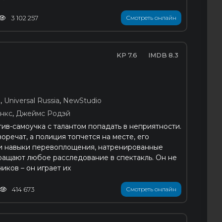
3 102 257
Смотреть онлайн
7.6
8.3
e
,
Universal Russia
,
NewStudio
нкс
,
Джеймс Родэй
ив-самоучка с талантом попадать в неприятности.
оречат, а полиция топчется на месте, его
 и навыки перевоплощения, натренированные
ращают любое расследование в спектакль. Он не
иков – он играет их
414 673
Смотреть онлайн