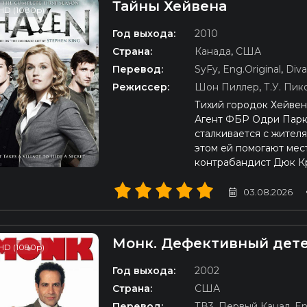
Тайны Хейвена
HD (1080p)
Год выхода:
2010
Страна:
Канада
,
США
Перевод:
SyFy
,
Eng.Original
,
Diva
Режиссер:
Шон Пиллер
,
Т.У. Пик
Тихий городок Хейвен
Агент ФБР Одри Парк
сталкивается с жите
этом ей помогают мес
контрабандист Дюк К
03.08.2026
Монк. Дефективный дет
HD (1080p)
Год выхода:
2002
Страна:
США
Перевод:
ТВ3
,
Первый Канал
,
En