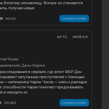
нь богатому незнакомцу. Вскоре он становится
литы, получая новые
96 233
Смотреть онлайн
7.2
6.9
rsal Russia
акржевский
,
Джон Беринг
расследования в сериалe, где агент ФБР Дон
аскрывают запутанные преступления с помощью
на — математика Чарли. Числа — ключ к разгадке
ие способности Чарли помогают предсказывать
в и находить их
253 629
Смотреть онлайн