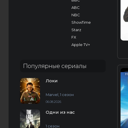
BBC
ABC
NBC
ShowTime
Starz
FX
Apple TV+
Популярные сериалы
H
Локи
Marvel, 1 сезон
06.08.2026
Одни из нас
1 сезон