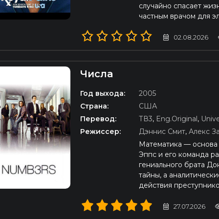
случайно спасает жиз
частным врачом для э
02.08.2026
Числа
D (720p)
Год выхода:
2005
Страна:
США
Перевод:
ТВ3
,
Eng.Original
,
Unive
Режиссер:
Дэннис Смит
,
Алекс З
Математика — основа 
Эппс и его команда р
гениального брата До
тайны, а аналитическ
действия преступнико
27.07.2026