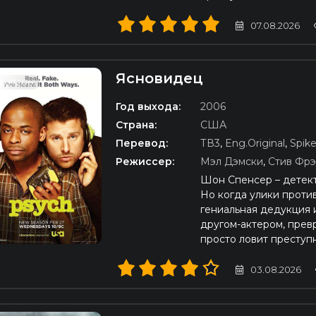
07.08.2026
Ясновидец
D (720p)
Год выхода:
2006
Страна:
США
Перевод:
ТВ3
,
Eng.Original
,
Spik
Режиссер:
Мэл Дэмски
,
Стив Фрэ
Шон Спенсер – детект
Но когда улики против
гениальная дедукция
другом-актером, прев
просто ловит преступн
03.08.2026