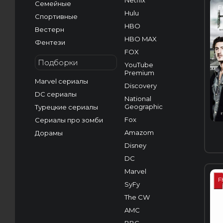
Netflix
Семейные
F
Hulu
Спортивные
HBO
Вестерн
HBO MAX
Фентези
FOX
Подборки
YouTube
Premium
Marvel сериалы
Discovery
DC сериалы
National
Geographic
Турецкие сериалы
Fox
Сериалы про зомби
Amazom
Дорамы
Disney
DC
Marvel
F
SyFy
The CW
AMC