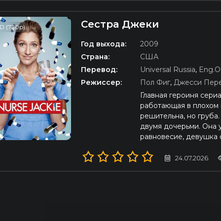
Сестра Джеки
D (720p)
Год выхода:
2009
Страна:
США
Перевод:
Universal Russia
,
Eng.Or
Режиссер:
Пол Фиг
,
Джесси Пер
Главная героиня сериа
работающая в плохом 
решительна, но груба
двумя дочерьми. Она 
равновесие, девушка 
24.07.2026