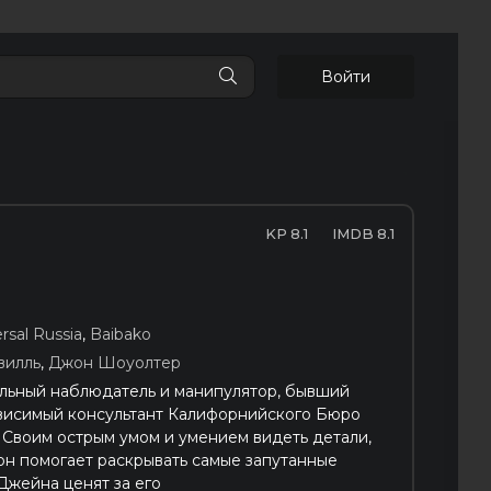
Войти
8.1
8.1
rsal Russia
,
Baibako
вилль
,
Джон Шоуолтер
льный наблюдатель и манипулятор, бывший
ависимый консультант Калифорнийского Бюро
 Своим острым умом и умением видеть детали,
он помогает раскрывать самые запутанные
Джейна ценят за его