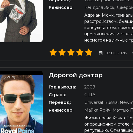
Режиссер:
Рэндолл Зиск
,
Джерри
Адриан Монк, гениал
расстройством, бывши
консультантом, помог
преступления, исполь
несмотря на личные т
02.08.2026
Дорогой доктор
D (720p)
Год выхода:
2009
Страна:
США
Перевод:
Universal Russia
,
NewSt
Режиссер:
Майкл Ройч
,
Мэттью 
Жизнь врача Хэнка Ло
операционном столе. 
репутацию. Отчаявшись