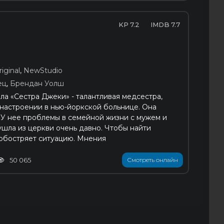
7.2
7.7
iginal
,
NewStudio
ец
,
Брендан Уолш
ла «Сестра Джеки» - талантливая медсестра,
настроении в нью-йоркской больнице. Она
. У нее проблемы в семейной жизни с мужем и
ушла из церкви очень давно. Чтобы найти
обостряет ситуацию. Мнения
50 065
Смотреть онлайн