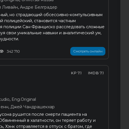
 Ливайн
,
Андре Белградер
ьный, но страдающий обсессивно-компульсивным
й полицейский, становится частным
ая полиции Сан-Франциско расследовать сложные
зуя свои уникальные навыки и аналитический ум,
рудности.
342 710
Смотреть онлайн
7.1
7.1
udio
,
Eng.Original
Пенн
,
Джей Чандрашекхар
усона рушится после смерти пациента на
Обвиненный в халатности, он теряет работу и
, Хэнк отправляется в отпуск с братом, где