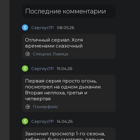
Последние комментарии
С
СергиусТР
08.05.26
Отличный сериал. Хотя
временами сказочный
Спецназ: Львица
С
СергиусТР
15.04.26
Первая серия просто огонь,
посмотрел на одном дыхании.
Вторая неплоха, третья и
четвертая
Покерфейс
С
СергиусТР
14.04.26
Закончил просмотр 1-го сезона,
забавно, буду смотреть дальше.