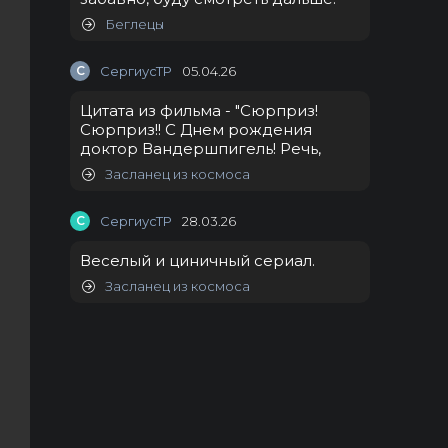
Беглецы
С
СергиусТР
05.04.26
Цитата из фильма - "Сюрприз!
Сюрприз!! С Днем рождения
доктор Вандершпигель! Речь,
Засланец из космоса
С
СергиусТР
28.03.26
Веселый и циничный сериал.
Засланец из космоса