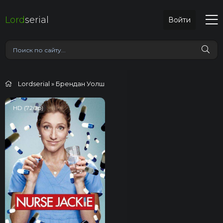
Lord
serial
Войти
Lordserial
» Брендан Уолш
HD (720p)