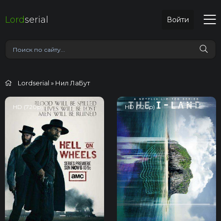
Lord
serial
Войти
Lordserial
» Нил ЛаБут
HD (720p)
HD (720p)