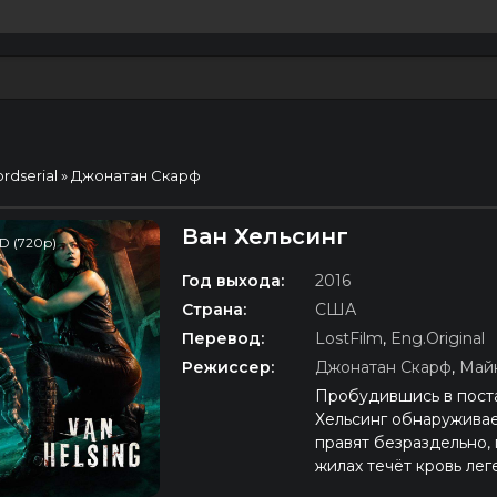
ordserial
» Джонатан Скарф
Ван Хельсинг
D (720p)
Год выхода:
2016
Страна:
США
Перевод:
LostFilm
,
Eng.Original
Режиссер:
Джонатан Скарф
,
Май
Пробудившись в пост
Хельсинг обнаруживае
правят безраздельно,
жилах течёт кровь лег