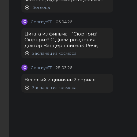
Беглецы
С
СергиусТР
05.04.26
Цитата из фильма - "Сюрприз!
Сюрприз!! С Днем рождения
доктор Вандершпигель! Речь,
Засланец из космоса
С
СергиусТР
28.03.26
Веселый и циничный сериал.
Засланец из космоса