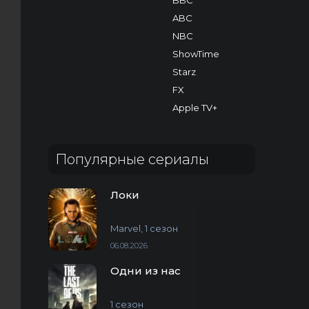
BBC
ABC
NBC
ShowTime
Starz
FX
Apple TV+
Популярные сериалы
Локи
Marvel, 1 сезон
06.08.2026
Одни из нас
1 сезон