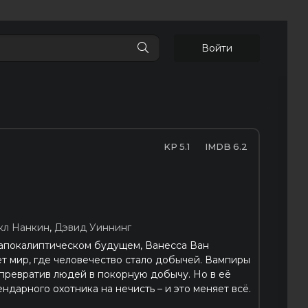
Войти
5.1
6.2
кл Нанкин
,
Дэвид Уиннинг
апокалиптическом будущем, Ванесса Ван
т мир, где человечество стало добычей. Вампиры
 превратив людей в покорную добычу. Но в её
ендарного охотника на нечисть – и это меняет всё.