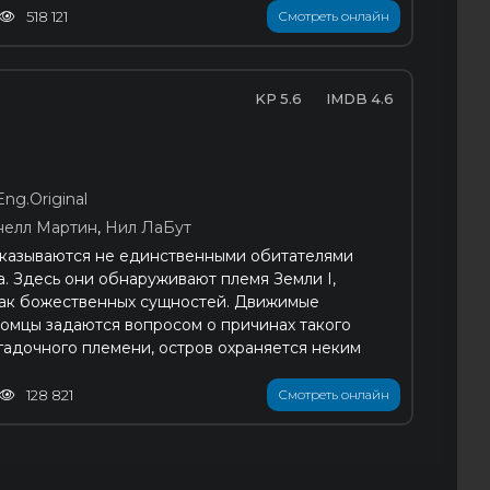
518 121
Смотреть онлайн
5.6
4.6
Eng.Original
нелл Мартин
,
Нил ЛаБут
оказываются не единственными обитателями
а. Здесь они обнаруживают племя Земли I,
ак божественных сущностей. Движимые
омцы задаются вопросом о причинах такого
гадочного племени, остров охраняется неким
128 821
Смотреть онлайн