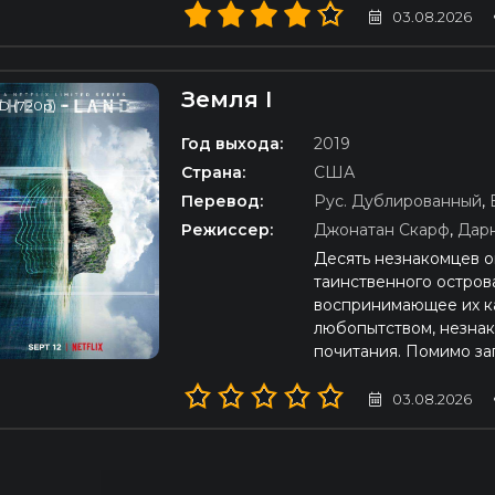
03.08.2026
Земля I
D (720p)
Год выхода:
2019
Страна:
США
Перевод:
Рус. Дублированный
,
Режиссер:
Джонатан Скарф
,
Дар
Десять незнакомцев 
таинственного остров
воспринимающее их к
любопытством, незнак
почитания. Помимо за
03.08.2026