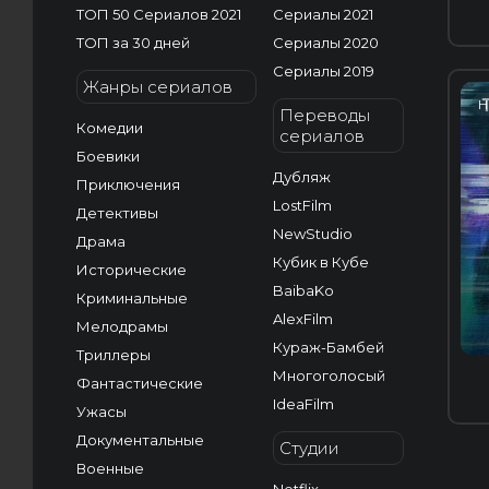
ТОП 50 Сериалов 2021
Сериалы 2021
ТОП за 30 дней
Сериалы 2020
Сериалы 2019
Жанры сериалов
H
Переводы
Комедии
сериалов
Боевики
Дубляж
Приключения
LostFilm
Детективы
NewStudio
Драма
Кубик в Кубе
Исторические
BaibaKo
Криминальные
AlexFilm
Мелодрамы
Кураж-Бамбей
Триллеры
Многоголосый
Фантастические
IdeaFilm
Ужасы
Документальные
Студии
Военные