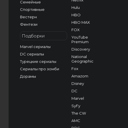
Netflix
Семейные
Hulu
Спортивные
HBO
Вестерн
HBO MAX
Фентези
FOX
Подборки
YouTube
Premium
Marvel сериалы
Discovery
DC сериалы
National
Geographic
Турецкие сериалы
Fox
Сериалы про зомби
Amazom
Дорамы
Disney
DC
Marvel
SyFy
The CW
AMC