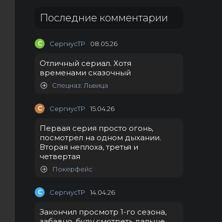
Последние комментарии
С
СергиусТР
08.05.26
Отличный сериал. Хотя
временами сказочный
Спецназ: Львица
С
СергиусТР
15.04.26
Первая серия просто огонь,
посмотрел на одном дыхании.
Вторая неплоха, третья и
четвертая
Покерфейс
С
СергиусТР
14.04.26
Закончил просмотр 1-го сезона,
забавно, буду смотреть дальше.