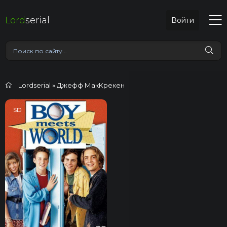
Lord
serial
Войти
Lordserial
» Джефф МакКрекен
SD