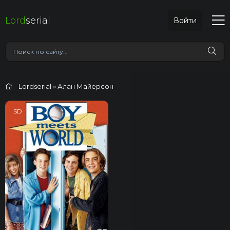
Lord
serial
Войти
Lordserial
» Алан Майерсон
SD