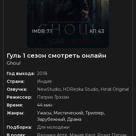
IMDB: 7.1
КП: 6.3
Гуль 1 сезон смотреть онлайн
Ghoul
Год выхода:
2018
Страна:
Индия
Озвучка:
NewStudio
,
HDRezka Studio
,
Hindi Original
Режиссер:
Патрик Грэхэм
Время:
44 мин
Жанры:
Ужасы, Мистический, Триллер,
Зарубежный, Драма
Подборка:
Для молодёжи
В ролях:
Радхика Апте
,
Манав Каул
,
Рохит Патхак
,