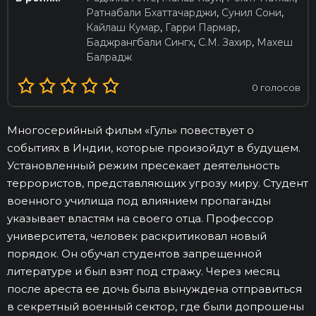
Ратнабали Бхаттачарджи
,
Сунил Сони
,
Кайлаш Кумар
,
Гарри Пармар
,
Баджрангбали Сингх
,
С.М. Захир
,
Махеш
Балрадж
0
голосов
Многосерийный фильм «Гуль» повествует о
событиях в Индии, которые произойдут в будущем.
Установленный режим пресекает деятельность
террористов, представляющих угрозу миру. Студент
военного училища под влиянием пропаганды
указывает властям на своего отца. Профессор
университета, человек раскритиковал новый
порядок. Он обучал студентов запрещенной
литературе и был взят под стражу. Через месяц
после ареста ее дочь была вынуждена отправиться
в секретный военный сектор, где были допрошены