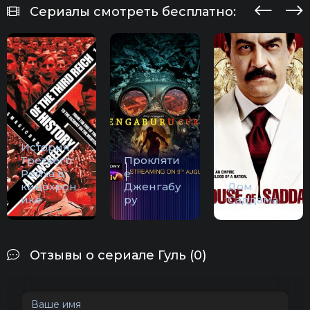
Сериалы смотреть бесплатно:
История
Третьего
Прокляти
Рейха в
е
кинохрон
Дженгабу
Дом
ике
ру
Саддама
Отзывы о сериале Гуль (0)