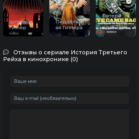
Пятеро
Шпеер и
Подделыв
вернулис
Гитлер
ая Гитлера
ь домой
Отзывы о сериале История Третьего
Рейха в кинохронике (0)