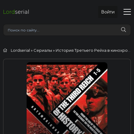
Lord
serial
Войти
Lordserial
»
Сериалы
» История Третьего Рейха в кинохронике
SD