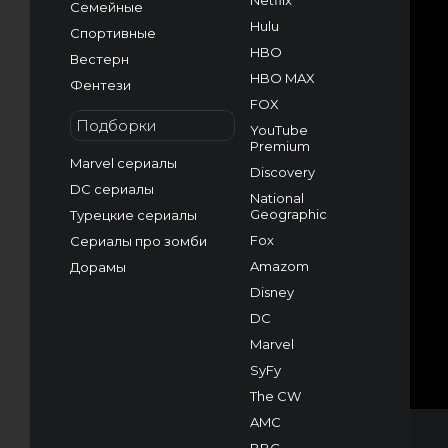
Netflix
Семейные
Hulu
Спортивные
HBO
Вестерн
HBO MAX
Фентези
FOX
Подборки
YouTube
Premium
Marvel сериалы
Discovery
DC сериалы
National
Geographic
Турецкие сериалы
Fox
Сериалы про зомби
Amazom
Дорамы
Disney
DC
Marvel
SyFy
The CW
AMC