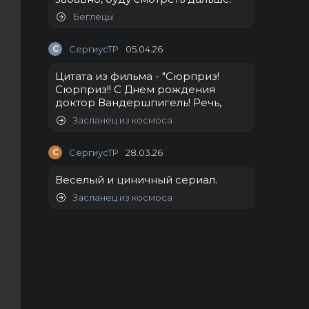
Беглецы
С
СергиусТР
05.04.26
Цитата из фильма - "Сюрприз!
Сюрприз!! С Днем рождения
доктор Вандершпигель! Речь,
Засланец из космоса
С
СергиусТР
28.03.26
Веселый и циничный сериал.
Засланец из космоса