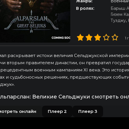
Жанры:
Военный
В ролях:
Барыш А
Гизем К
Тузджу
,
1
г
ал раскрывает истоки величия Сельджукской империи, 
чи вторым правителем династии, он превратил госуд
рецедентным военным кампаниям XI века. Это история
ах и судьбоносных решениях, предшествующих событ
джук».
льпарслан: Великие Сельджуки смотреть он
мотреть онлайн
Плеер 2
Плеер 3