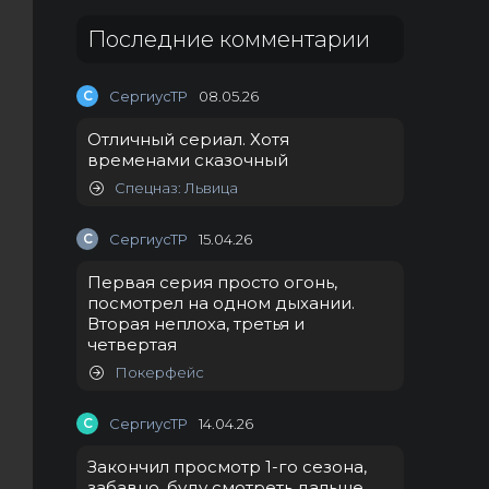
Последние комментарии
С
СергиусТР
08.05.26
Отличный сериал. Хотя
временами сказочный
Спецназ: Львица
С
СергиусТР
15.04.26
Первая серия просто огонь,
посмотрел на одном дыхании.
Вторая неплоха, третья и
четвертая
Покерфейс
С
СергиусТР
14.04.26
Закончил просмотр 1-го сезона,
забавно, буду смотреть дальше.