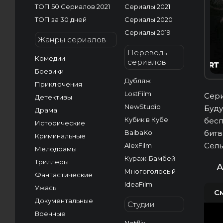
ТОП 50 Сериалов 2021
Сериалы 2021
ТОП за 30 дней
Сериалы 2020
Сериалы 2019
Жанры сериалов
Переводы
Комедии
сериалов
Боевики
Дубляж
Приключения
LostFilm
Сери
Детективы
NewStudio
Буду
Драма
Кубик в Кубе
бесп
Исторические
BaibaKo
битв
Криминальные
Сель
AlexFilm
Мелодрамы
Кураж-Бамбей
Триллеры
А
Многоголосый
Фантастические
IdeaFilm
Ужасы
С
Документальные
Студии
Военные