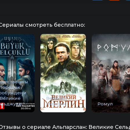
Сериалы смотреть бесплатно:
ожественны
порядок /
робуждени
 Великие
Великий
ельджуки
Мерлин
Ромул
Отзывы о сериале Альпарслан: Великие Сель