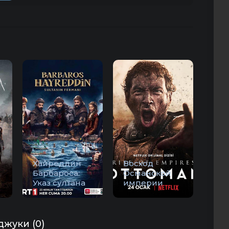
Хайреддин
Восход
Барбароса:
Османской
Указ султана
империи
джуки (0)