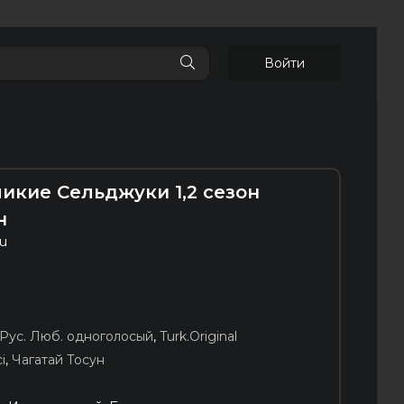
Войти
икие Сельджуки 1,2 сезон
н
u
Рус. Люб. одноголосый
,
Turk.Original
i
,
Чагатай Тосун