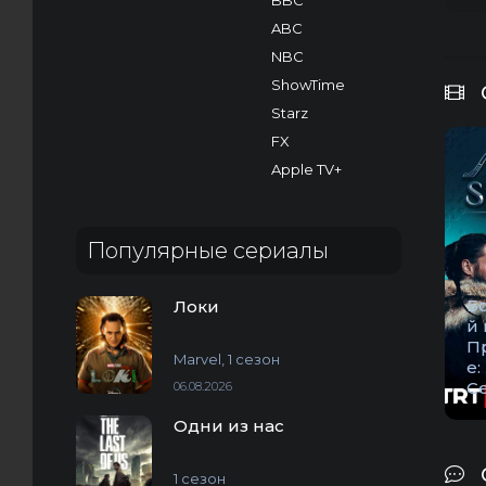
BBC
ABC
NBC
ShowTime
Starz
FX
Apple TV+
Популярные сериалы
Б
Локи
й 
П
Marvel, 1 сезон
е:
С
06.08.2026
Одни из нас
1 сезон