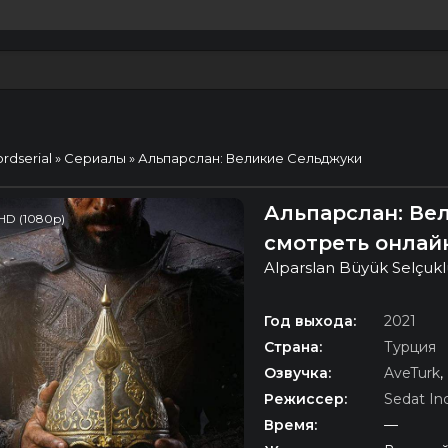
ordserial
»
Сериалы
» Альпарслан: Великие Сельджуки
Альпарслан: Вел
HD (1080p)
смотреть онлай
Alparslan Büyük Selçukl
Год выхода:
2021
Страна:
Турция
Озвучка:
AveTurk
,
Режиссер:
Sedat Inc
Время:
—