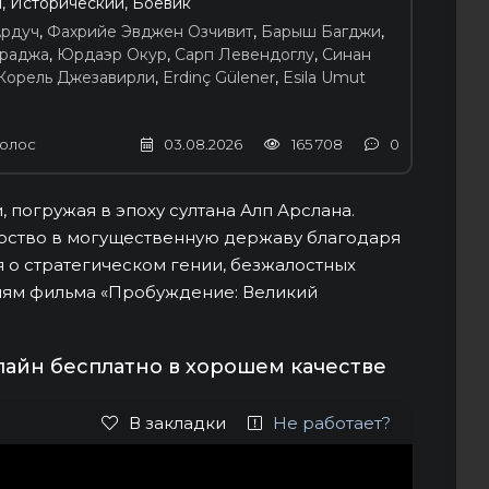
, Исторический, Боевик
рдуч
,
Фахрийе Эвджен Озчивит
,
Барыш Багджи
,
араджа
,
Юрдаэр Окур
,
Сарп Левендоглу
,
Синан
Корель Джезавирли
,
Erdinç Gülener
,
Esila Umut
олос
03.08.2026
165 708
0
погружая в эпоху султана Алп Арслана.
арство в могущественную державу благодаря
 о стратегическом гении, безжалостных
иям фильма «Пробуждение: Великий
лайн бесплатно в хорошем качестве
В закладки
Не работает?