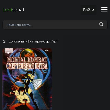
Lord
serial
Войти
Lordserial
» Екатеринбург Арт
SD