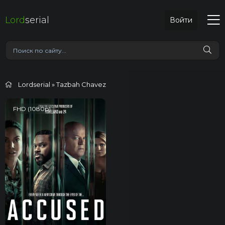
Lord
serial
Войти
Lordserial
» Tazbah Chavez
FHD (1080p)