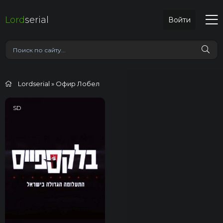
Lord
serial
Войти
Lordserial
» Офир Лобел
SD