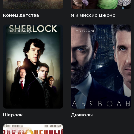
Конец детства
Я и миссис Джонс
FHD (1080p)
HD (720p)
Шерлок
Дьяволы
FHD (1080p)