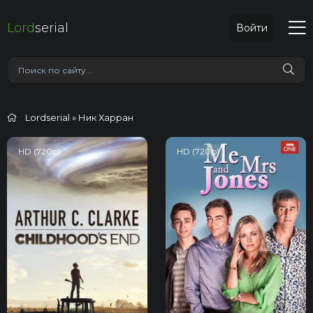
Lord
serial
Войти
Lordserial
» Ник Харран
HD (720p)
HD (720p)