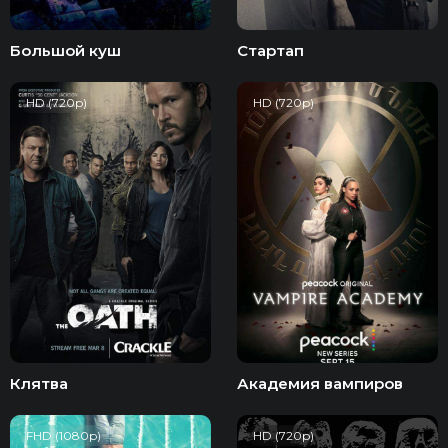
Большой куш
Стартап
HD (720p)
HD (720p)
Клятва
Академия вампиров
FHD (1080p)
HD (720p)