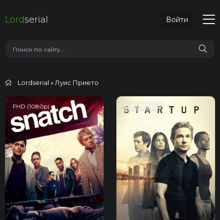
Lord
serial
Войти
Lordserial
» Луис Прието
FHD (1080p)
FHD (1080p)