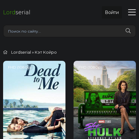
Lord
serial
Войти
Lordserial
» Кэт Койро
FHD (1080p)
FHD (1080p)