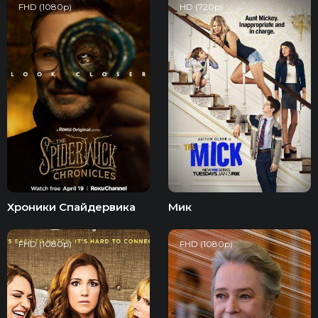
FHD (1080p)
HD (720p)
Хроники Спайдервика
Мик
FHD (1080p)
FHD (1080p)