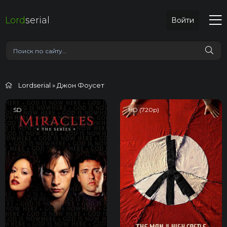
Lord
serial
Войти
Lordserial
» Джон Фоусет
SD
HD (720p)