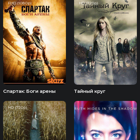
FHD (1080p)
HD (720p)
Спартак: Боги арены
Тайный круг
HD (720p)