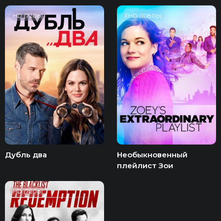
HD (720p)
FHD (1080p)
Дубль два
Необыкновенный
плейлист Зои
HD (720p)