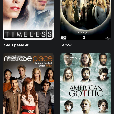
Вне времени
Герои
HD (720p)
HD (720p)