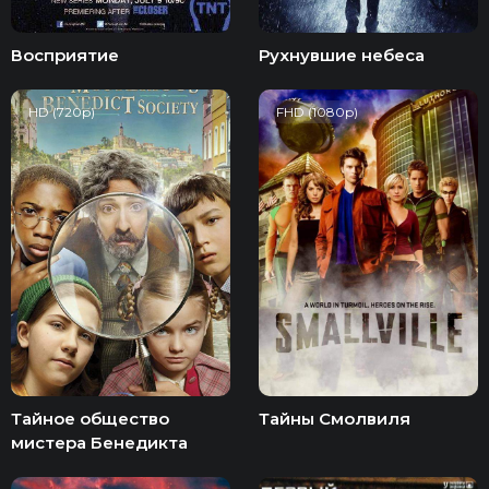
Восприятие
Рухнувшие небеса
HD (720p)
FHD (1080p)
Тайное общество
Тайны Смолвиля
мистера Бенедикта