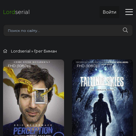
Lord
serial
Войти
Lordserial
» Грег Биман
FHD (1080p)
FHD (1080p)