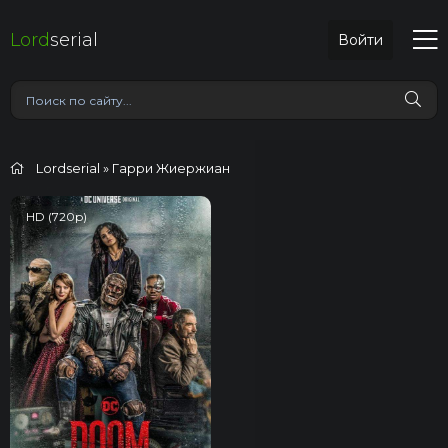
Lord
serial
Войти
Lordserial
» Гарри Жиержиан
HD (720p)