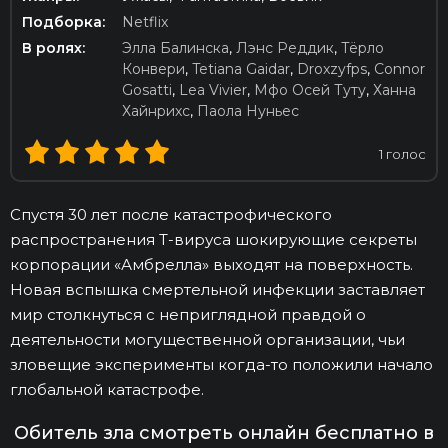
Подборка:
Netflix
В ролях:
Элла Балинска
,
Лэнс Реддик
,
Тёрло
Конвери
,
Tetiana Gaidar
,
Droxzyfps
,
Connor
Gosatti
,
Lea Vivier
,
Мфо Осей Туту
,
Ханна
Хайнрихс
,
Паола Нуньес
1
голос
Спустя 30 лет после катастрофического
распространения Т-вируса шокирующие секреты
корпорации «Амбрелла» выходят на поверхность.
Новая вспышка смертельной инфекции заставляет
мир столкнуться с неприглядной правдой о
деятельности могущественной организации, чьи
зловещие эксперименты когда-то положили начало
глобальной катастрофе.
Обитель зла смотреть онлайн бесплатно в