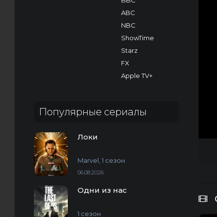
BBC
ABC
NBC
ShowTime
Starz
FX
Apple TV+
Популярные сериалы
Локи
Marvel, 1 сезон
06.08.2026
Одни из нас
1 сезон