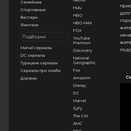
Netflix
Семейные
прис
Hulu
Спортивные
долг
HBO
Вестерн
горо
HBO MAX
Фентези
жите
FOX
нена
Подборки
YouTube
жите
Premium
Marvel сериалы
под
Discovery
DC сериалы
National
Geographic
Турецкие сериалы
Fox
Сериалы про зомби
С
Amazom
Дорамы
Disney
DC
Marvel
SyFy
The CW
AMC