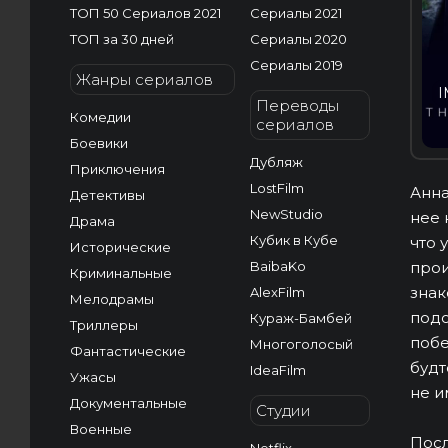
ТОП 50 Сериалов 2021
Сериалы 2021
ТОП за 30 дней
Сериалы 2020
Сериалы 2019
Жанры сериалов
I
Переводы
Комедии
сериалов
Боевики
Дубляж
Приключения
LostFilm
Анна
Детективы
NewStudio
нее 
Драма
Кубик в Кубе
что 
Исторические
BaibaKo
прои
Криминальные
знак
AlexFilm
Мелодрамы
подо
Кураж-Бамбей
Триллеры
побе
Многоголосый
Фантастические
будт
IdeaFilm
Ужасы
не и
Документальные
Студии
Военные
Посл