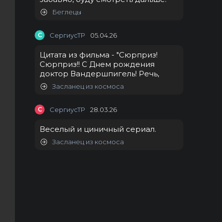
Беглецы
С
СергиусТР
05.04.26
Цитата из фильма - "Сюрприз!
Сюрприз!! С Днем рождения
доктор Вандершпигель! Речь,
Засланец из космоса
С
СергиусТР
28.03.26
Веселый и циничный сериал.
Засланец из космоса