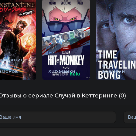
онстантин:
ород
Бонг
емонов
Хит-Манки
времени
Отзывы о сериале Случай в Кеттеринге (0)