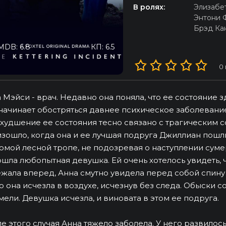
В ролях:
Элизабе
Энтони 
Брэд Ка
MDB: 6.8
КП: 6.5
0
 Мэйси - врач. Недавно она поняла, что ее состояние
начинает обостряться давнее психическое заболевание,
ухудшение ее состояния тесно связано с трагическим с
зошло, когда она и ее лучшая подруга Джиллиан пошли
омой лесной тропе, не подозревая о наступлении суме
шла любопытная девушка. Ей очень хотелось увидеть, чт
жала вперед, Анна смутно увидела перед собой спину 
о она исчезла в воздухе, исчезнув без следа. Обыски 
мели. Девушка исчезла, и виновата в этом ее подруга.
е этого случая Анна тяжело заболела. У него развилос