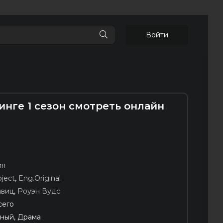
Войти
инге 1 сезон смотреть онлайн
ия
oject
,
Eng.Original
авиц
,
Роуэн Вудс
сего
ный, Драма