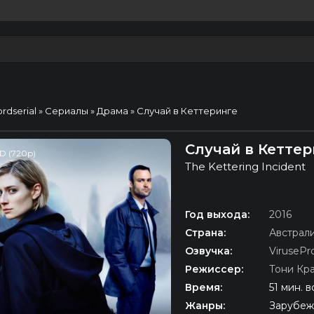
ordserial
»
Сериалы
»
Драма
» Случай в Кеттеринге
Случай в Кеттер
D (720p)
The Kettering Incident
Год выхода:
2016
Страна:
Австрал
Озвучка:
VirusePr
Режиссер:
Тони Кр
Время:
51 мин. в
Жанры:
Зарубеж