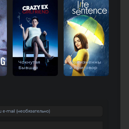
Чокнутая
Пожизненны
Бывшая
й приговор