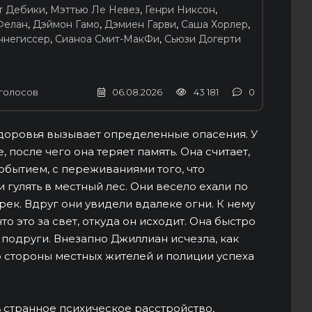
т Дебики
,
Мэттью Ле Невез
,
Генри Никсон
,
Фелан
,
Дэймон Гамо
,
Дэмиен Гарви
,
Саша Хорлер
,
ннегиссер
,
Сианоа Смит-МакФи
,
Сьюзи Догерти
голосов
06.08.2026
43 181
0
 здоровья вызывает определенные опасения. У
 после чего она теряет память. Она считает,
обытием, с переживаниями того, что
 гулять в местный лес. Они весело ехали по
рек. Вдруг они увидели вдалеке огни. К нему
о это за свет, откуда он исходит. Она быстро
подруги. Внезапно Джиллиан исчезла, как
со стороны местных жителей и полиции успеха
ь странное психическое расстройство,