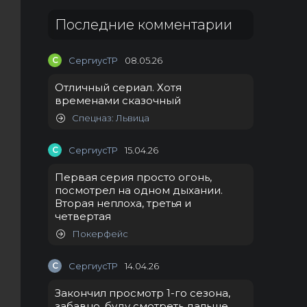
Последние комментарии
С
СергиусТР
08.05.26
Отличный сериал. Хотя
временами сказочный
Спецназ: Львица
С
СергиусТР
15.04.26
Первая серия просто огонь,
посмотрел на одном дыхании.
Вторая неплоха, третья и
четвертая
Покерфейс
С
СергиусТР
14.04.26
Закончил просмотр 1-го сезона,
забавно, буду смотреть дальше.