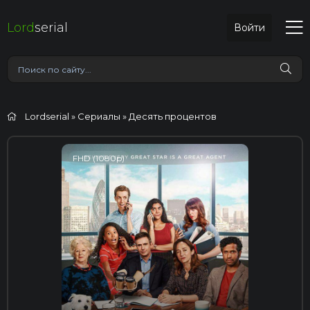
Lord
serial
Войти
Lordserial
»
Сериалы
» Десять процентов
FHD (1080p)