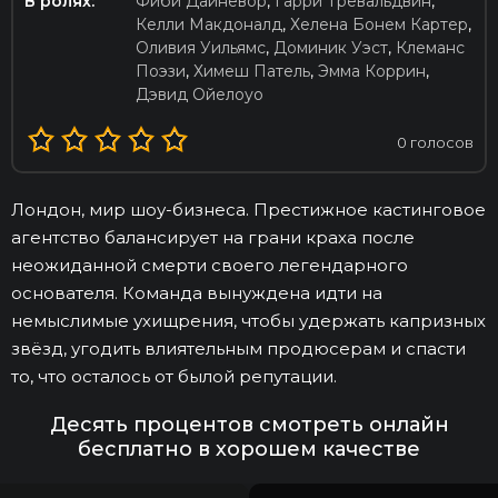
В ролях:
Фиби Дайневор
,
Гарри Тревальдвин
,
Келли Макдоналд
,
Хелена Бонем Картер
,
Оливия Уильямс
,
Доминик Уэст
,
Клеманс
Поэзи
,
Химеш Патель
,
Эмма Коррин
,
Дэвид Ойелоуо
0
голосов
Лондон, мир шоу-бизнеса. Престижное кастинговое
агентство балансирует на грани краха после
неожиданной смерти своего легендарного
основателя. Команда вынуждена идти на
немыслимые ухищрения, чтобы удержать капризных
звёзд, угодить влиятельным продюсерам и спасти
то, что осталось от былой репутации.
Десять процентов смотреть онлайн
бесплатно в хорошем качестве