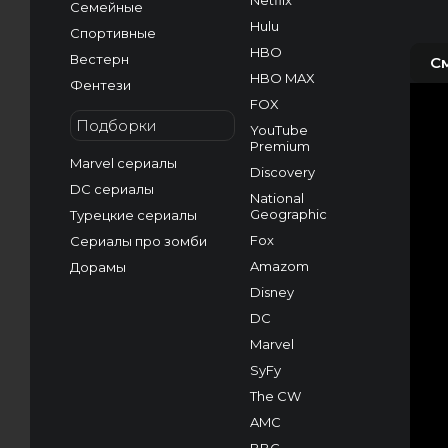
Netflix
Семейные
Hulu
Спортивные
HBO
Вестерн
С
HBO MAX
Фентези
FOX
Подборки
YouTube
Premium
Marvel сериалы
Discovery
DC сериалы
National
Geographic
Турецкие сериалы
Fox
Сериалы про зомби
Amazom
Дорамы
Disney
DC
Marvel
SyFy
The CW
AMC