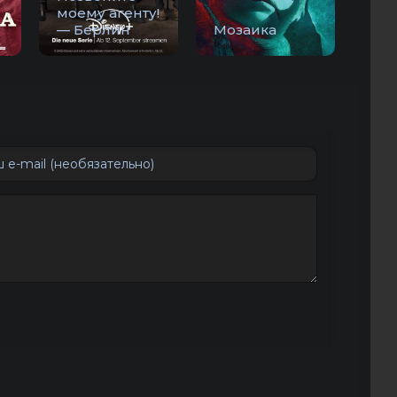
моему агенту!
— Берлин
Мозаика