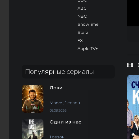
BBC
ABC
NBC
ShowTime
Starz
FX
Apple TV+
Популярные сериалы
Локи
Marvel, 1 сезон
08.08.2026
Одни из нас
1 сезон