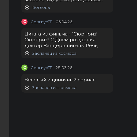
Беглецы
С
СергиусТР
05.04.26
Цитата из фильма - "Сюрприз!
Сюрприз!! С Днем рождения
доктор Вандершпигель! Речь,
Засланец из космоса
С
СергиусТР
28.03.26
Веселый и циничный сериал.
Засланец из космоса