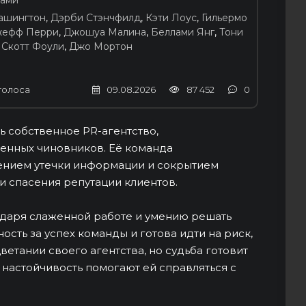
дами
ашингтон
,
Дэрби Стэнчфилд
,
Кэти Лоус
,
Гильермо
ефф Перри
,
Джошуа Малина
,
Беллами Янг
,
Тони
,
Скотт Фоули
,
Джо Мортон
голоса
09.08.2026
87 452
0
ь собственное PR-агентство,
енных чиновников. Её команда
ением утечки информации и сокрытием
 спасения репутации клиентов.
одаря слаженной работе и умению решать
ость за успех команды и готова идти на риск,
етании своего агентства, но судьба готовит
настойчивость помогают ей справляться с