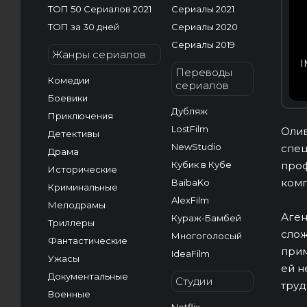
ТОП 50 Сериалов 2021
Сериалы 2021
ТОП за 30 дней
Сериалы 2020
Сериалы 2019
Жанры сериалов
I
Переводы
Комедии
сериалов
Боевики
Дубляж
Приключения
LostFilm
Олив
Детективы
NewStudio
спец
Драма
Кубик в Кубе
проф
Исторические
комп
BaibaKo
Криминальные
AlexFilm
Мелодрамы
Аген
Кураж-Бамбей
Триллеры
слож
Многоголосый
Фантастические
прим
IdeaFilm
Ужасы
ей н
Документальные
Студии
труд
Военные