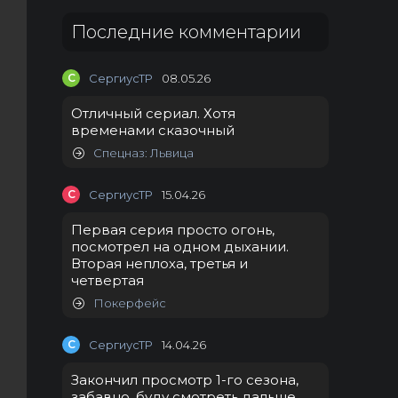
Последние комментарии
С
СергиусТР
08.05.26
Отличный сериал. Хотя
временами сказочный
Спецназ: Львица
С
СергиусТР
15.04.26
Первая серия просто огонь,
посмотрел на одном дыхании.
Вторая неплоха, третья и
четвертая
Покерфейс
С
СергиусТР
14.04.26
Закончил просмотр 1-го сезона,
забавно, буду смотреть дальше.