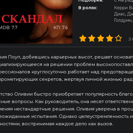
Подборка:
С награ
В ролях:
Керри В
Диас
,
Дж
Голдуин
MDB: 7.7
КП: 7.6
2
ия Поуп, добившись карьерных высот, решает основат
иализирующееся на решении проблем высокопоставл
ессионалов круглосуточно работает над предотвращ
рометирующих секретов, жертвуя личной жизнью ради
тство Оливии быстро приобретает популярность благ
ные вопросы. Как руководитель, она несет ответственн
еняя нестандартные решения. Оливия уверена в процв
еожиданные испытания. Однако целеустремленность и 
ностями, воспринимая каждое дело как вызов.