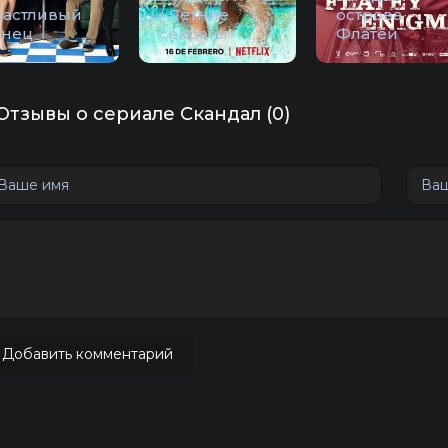
частливый
/ Летние
острова
онец
секреты
Флатей
Отзывы о сериале Скандал (0)
Добавить комментарий