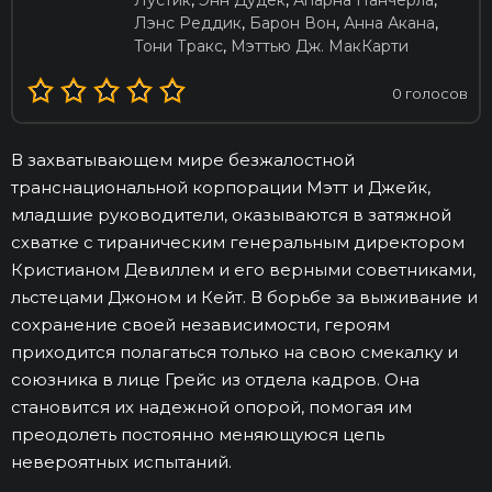
Лустик
,
Энн Дудек
,
Апарна Нанчерла
,
Лэнс Реддик
,
Барон Вон
,
Анна Акана
,
Тони Тракс
,
Мэттью Дж. МакКарти
0
голосов
В захватывающем мире безжалостной
транснациональной корпорации Мэтт и Джейк,
младшие руководители, оказываются в затяжной
схватке с тираническим генеральным директором
Кристианом Девиллем и его верными советниками,
льстецами Джоном и Кейт. В борьбе за выживание и
сохранение своей независимости, героям
приходится полагаться только на свою смекалку и
союзника в лице Грейс из отдела кадров. Она
становится их надежной опорой, помогая им
преодолеть постоянно меняющуюся цепь
невероятных испытаний.