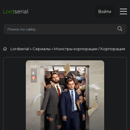
Lord
serial
Войти
Lordserial
»
Сериалы
» Монстры корпорации / Корпорация
FHD (1080p)