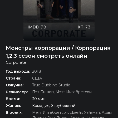
IMDB: 7.8
КП: 7.3
Монстры корпорации / Корпорация
1,2,3 сезон смотреть онлайн
Corporate
Год выхода:
2018
Страна:
США
Озвучка:
True Dubbing Studio
Режиссер:
Пэт Бишоп
,
Мэтт Ингебретсон
Время:
30 мин
Жанры:
Комедия, Зарубежный
В ролях:
Мэтт Ингебретсон
,
Джейк Уайзман
,
Адам