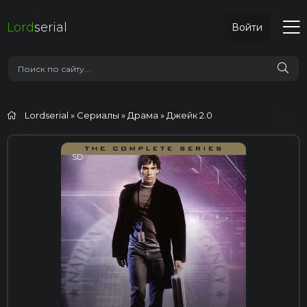
Lord
serial
Войти
Lordserial
»
Сериалы
»
Драма
» Джейк 2.0
SD