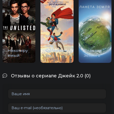
Мои
приключе
ния с
Некотиру
Супермен
Планета
емый
ом
Земля 2
Отзывы о сериале Джейк 2.0 (0)