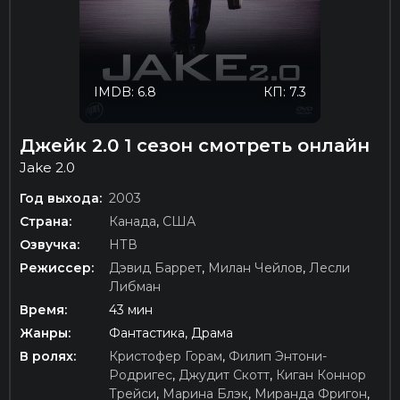
IMDB: 6.8
КП: 7.3
Джейк 2.0 1 сезон смотреть онлайн
Jake 2.0
Год выхода:
2003
Страна:
Канада
,
США
Озвучка:
НТВ
Режиссер:
Дэвид Баррет
,
Милан Чейлов
,
Лесли
Либман
Время:
43 мин
Жанры:
Фантастика, Драма
В ролях:
Кристофер Горам
,
Филип Энтони-
Родригес
,
Джудит Скотт
,
Киган Коннор
Трейси
,
Марина Блэк
,
Миранда Фригон
,