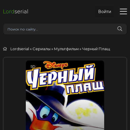
Lord
serial
Войти
Lordserial
»
Сериалы
»
Мультфильм
» Черный Плащ
SD