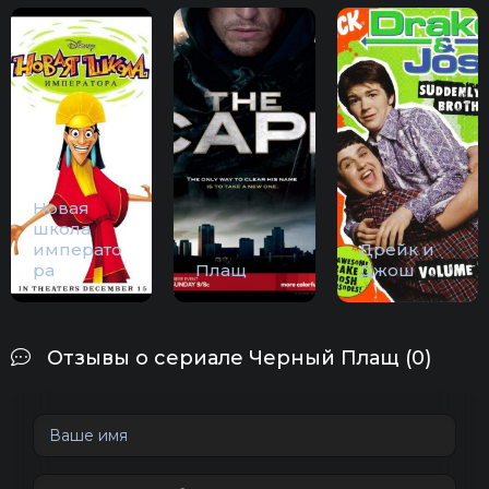
Новая
школа
императо
Дрейк и
ра
Плащ
Джош
Отзывы о сериале Черный Плащ (0)