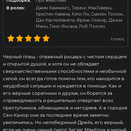
Подборка:
Про животных
В ролях:
Джим Каммингс
,
Теренс МакГоверн
,
Кристин Кавана
,
Кэти Ли
,
Сьюзэн Толски
,
Дэн Кастелланета
,
Фрэнк Уэлкер
,
Дэнни
Манн
,
Тино Инсана
,
Роб Полсен
1
голос
Черный плащ - отважный рыцарь с чистым сердцем
и открытой душой, и хотя он не обладает
сверхъестественными способностями и необычной
силой, он всегда готов помочь тем, кто находится в
неудобной ситуации и нуждается в помощи. Как и
его верные соратники и друзья, он борется за
справедливость и решительно отвергает всех
преступников, обманщиков и негодяев. А в городке
Сен-Канор они за последнее время заметно
увеличились. Но непобедимый Дрейк, его верный,
если не очень умный пилот Зигзаг МакКрук и милый