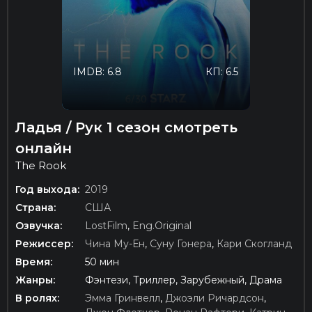
IMDB: 6.8
КП: 6.5
Ладья / Рук 1 сезон смотреть
онлайн
The Rook
Год выхода:
2019
Страна:
США
Озвучка:
LostFilm
,
Eng.Original
Режиссер:
Чина Му-Ен
,
Суну Гонера
,
Кари Скогланд
Время:
50 мин
Жанры:
Фэнтези, Триллер, Зарубежный, Драма
В ролях:
Эмма Гринвелл
,
Джоэли Ричардсон
,