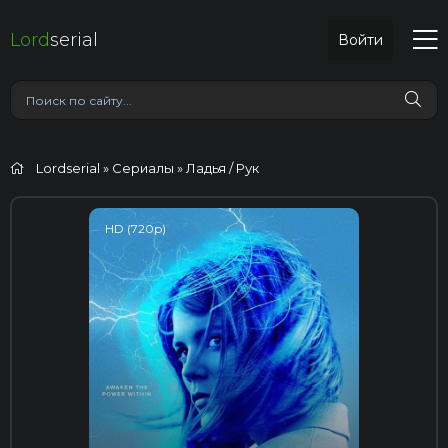
Lord
serial
Войти
Lordserial
»
Сериалы
» Ладья / Рук
HD (720p)