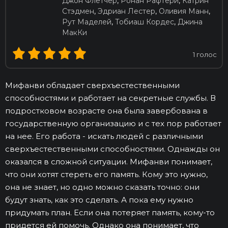
Джон Флетчер
,
Ронан Рафтери
,
Катрин
Стэдмен
,
Эдриан Лестер
,
Оливия Манн
,
Рут Маделей
,
Тобиаш Кордес
,
Джина
МакКи
1
голос
Мифанви обладает сверхъестественными
способностями и работает на секретные службы. В
подростковом возрасте она была завербована в
государственную организацию и с тех пор работает
на нее. Его работа - искать людей с различными
сверхъестественными способностями. Однажды он
оказался в сложной ситуации. Мифанви понимает,
что они хотят стереть его память. Кому это нужно,
она не знает, но одно можно сказать точно: они
будут знать, как это сделать. А пока ему нужно
придумать план. Если она потеряет память, кому-то
придется ей помочь. Однако она понимает, что