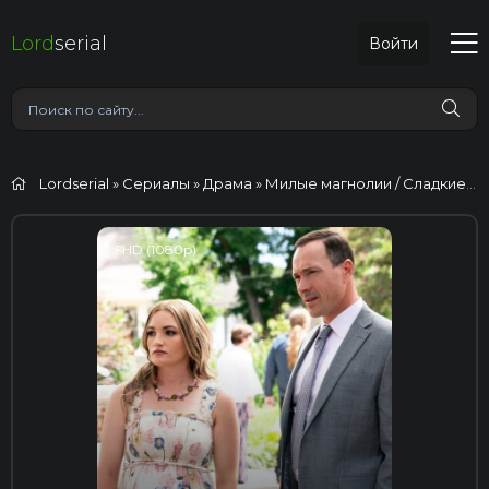
Lord
serial
Войти
Lordserial
»
Сериалы
»
Драма
» Милые магнолии / Сладкие магнолии
FHD (1080p)