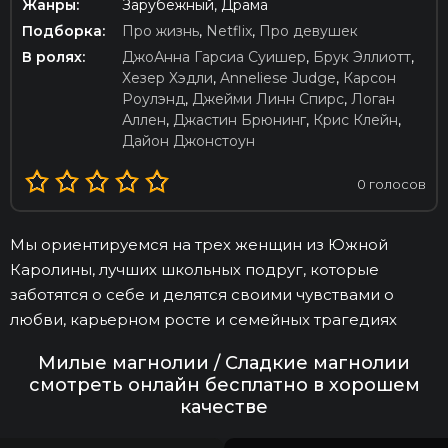
Жанры:
Зарубежный, Драма
Подборка:
Про жизнь
,
Netflix
,
Про девушек
В ролях:
ДжоАнна Гарсиа Суишер
,
Брук Эллиотт
,
Хезер Хэдли
,
Anneliese Judge
,
Карсон
Роулэнд
,
Джейми Линн Спирс
,
Логан
Аллен
,
Джастин Брюнинг
,
Крис Клейн
,
Дайон Джонстоун
0
голосов
Мы ориентируемся на трех женщин из Южной
Каролины, лучших школьных подруг, которые
заботятся о себе и делятся своими чувствами о
любви, карьерном росте и семейных трагедиях
Милые магнолии / Сладкие магнолии
смотреть онлайн бесплатно в хорошем
качестве