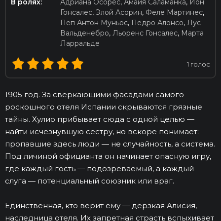
В ролях:
Адриана Осорес
,
Амайя Саламанка
,
Йон
Гонсалес
,
Элой Асорин
,
Феле Мартинес
,
Пеп Антон Муньос
,
Педро Алонсо
,
Лус
Вальденебро
,
Льоренс Гонсалес
,
Марта
Ларральде
1
голос
1905 год. За сверкающими фасадами самого
роскошного отеля Испании скрываются грязные
тайны. Хулио прибывает сюда с одной целью —
найти исчезнувшую сестру, но вскоре понимает:
пропавшие здесь люди — не случайность, а система.
Под личиной официанта он начинает опасную игру,
где каждый гость — подозреваемый, а каждый
слуга — потенциальный союзник или враг.
Единственная, кто верит ему — дерзкая Алисия,
наследница отеля. Их запретная страсть вспыхивает