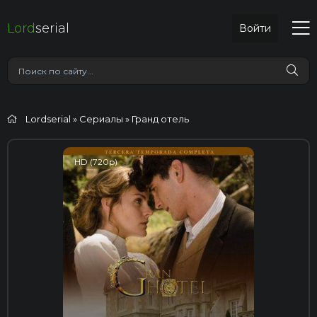
Lord
serial
Войти
Lordserial
»
Сериалы
» Гранд отель
HD (720p)