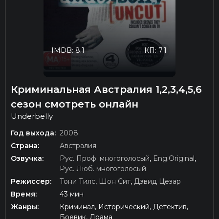
IMDB: 8.1
КП: 7.1
Криминальная Австралия 1,2,3,4,5,6
сезон смотреть онлайн
Underbelly
Год выхода:
2008
Страна:
Австралия
Озвучка:
Рус. Проф. многоголосый
,
Eng.Original
,
Рус. Люб. многоголосый
Режиссер:
Тони Тилс
,
Шон Сит
,
Дэвид Цезар
Время:
43 мин
Жанры:
Криминал, Исторический, Детектив,
Боевик, Драма