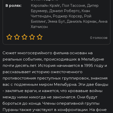
В ролях:
Кэролайн Крэйг
,
Пол Тассоне
,
Дитер
Бруммер
,
Дэниэл Робертс
,
Кхан
Читтенден
,
Роджер Корсер
,
Рой
Биллинг
,
Эмма Бут
,
Даниэль Кормак
,
Анна
Хатчисон
0
голосов
Сюжет многосерийного фильма основан на
реальных событиях, происходивших в Мельбурне
почти десять лет. История начинается в 1995 году и
рассказывает историю ожесточенного
противостояния преступных группировок, знакомя
вас с подземным миром Мельбурна. Эти две банды
- заклятые враги, и кажется, что кровавые войны
между ними никогда не закончатся. Они будут
бороться до конца. Члены оперативной группы
Пураны также участвуют в конфронтации. На фоне