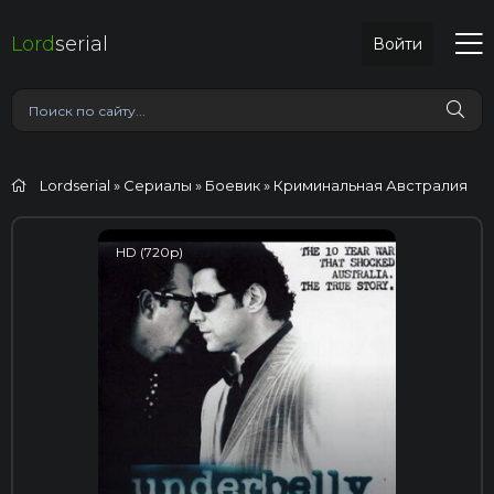
Lord
serial
Войти
Lordserial
»
Сериалы
»
Боевик
» Криминальная Австралия
HD (720p)