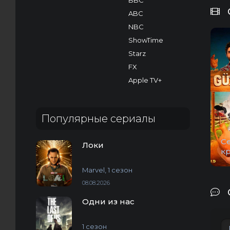
BBC
ABC
NBC
ShowTime
Starz
FX
Apple TV+
Популярные сериалы
С
Локи
к
Marvel, 1 сезон
08.08.2026
Одни из нас
1 сезон