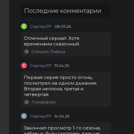
Последние комментарии
С
СергиусТР
08.05.26
Отличный сериал. Хотя
временами сказочный
Спецназ: Львица
С
СергиусТР
15.04.26
Первая серия просто огонь,
посмотрел на одном дыхании.
Вторая неплоха, третья и
четвертая
Покерфейс
С
СергиусТР
14.04.26
Закончил просмотр 1-го сезона,
забавно, буду смотреть дальше.