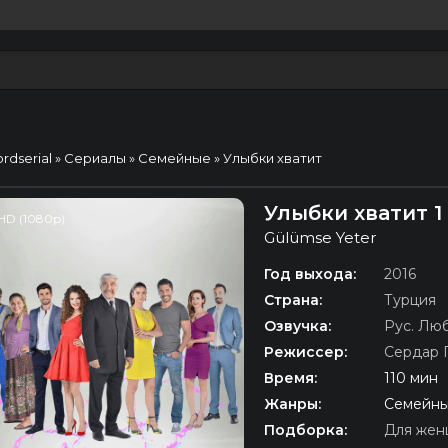
ordserial
»
Сериалы
»
Семейные
» Улыбки хватит
Улыбки хватит 1
HD (1080p)
Gülümse Yeter
Год выхода:
2016
Страна:
Турция
Озвучка:
Рус. Люб
Режиссер:
Сердар 
Время:
110 мин
Жанры:
Семейны
Подборка:
Для жен