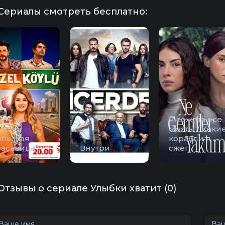
Сериалы смотреть бесплатно:
Я сожгла все
мосты / Каки
ельская
корабли я
расавица
Внутри
сжёг
Отзывы о сериале Улыбки хватит (0)