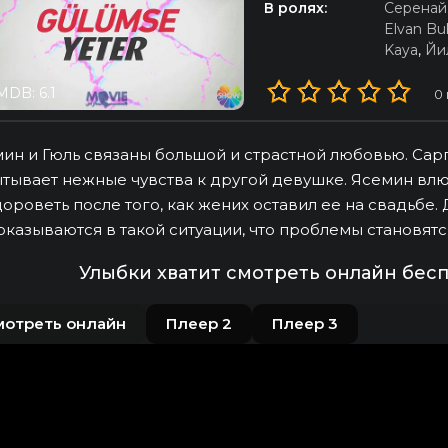
В ролях:
Серенай
Elvan B
Kaya
,
Йи
MDB: 6.1
0
ин и Гюль связаны большой и страстной любовью. Сарп 
тывает нежные чувства к другой девушке. Ясемин влю
ороветь после того, как жених оставил ее на свадьбе.
оказываются в такой ситуации, что проблемы становятся
Улыбки хватит смотреть онлайн бес
мотреть онлайн
Плеер 2
Плеер 3