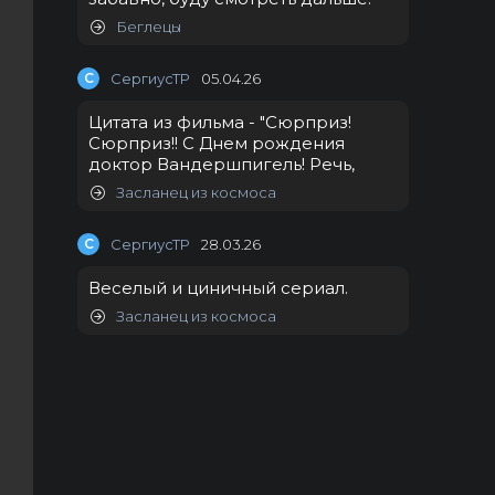
Беглецы
С
СергиусТР
05.04.26
Цитата из фильма - "Сюрприз!
Сюрприз!! С Днем рождения
доктор Вандершпигель! Речь,
Засланец из космоса
С
СергиусТР
28.03.26
Веселый и циничный сериал.
Засланец из космоса