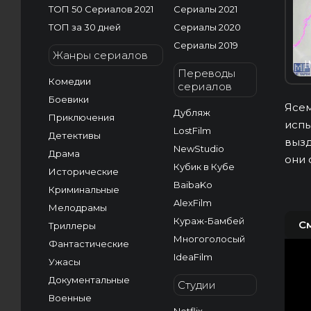
ТОП 50 Сериалов 2021
Сериалы 2021
ТОП за 30 дней
Сериалы 2020
Сериалы 2019
Жанры сериалов
I
Переводы
Комедии
сериалов
Боевики
Ясем
Дубляж
Приключения
испы
LostFilm
Детективы
вызд
NewStudio
Драма
они 
Кубик в Кубе
Исторические
BaibaKo
Криминальные
AlexFilm
Мелодрамы
Кураж-Бамбей
С
Триллеры
Многоголосый
Фантастические
IdeaFilm
Ужасы
Документальные
Студии
Военные