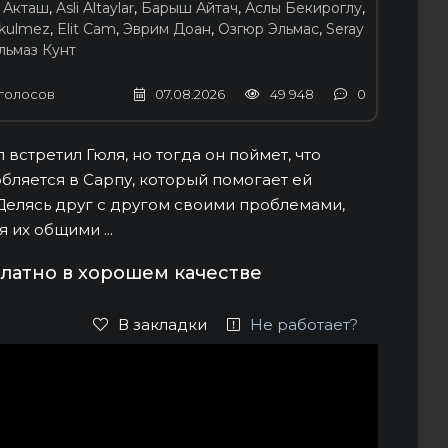
 Акташ
,
Asli Altaylar
,
Барыш Айтач
,
Аслы Бекироглу
,
ukulmez
,
Elit Cam
,
Эврим Доан
,
Озгюр Эльмас
,
Seray
льмаз Кунт
голосов
07.08.2026
49 948
0
встретил Гюля, но тогда он поймет, что
бляется в Сарпу, который помогает ей
 Делясь друг с другом своими проблемами,
 их общими ...
платно в хорошем качестве
В закладки
Не работает?