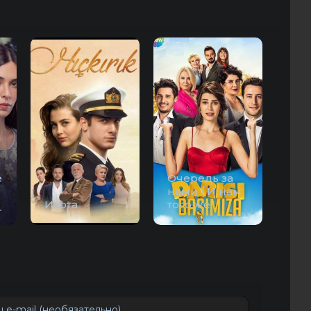
е
Очередь за
нами / И нам
Икота
того же