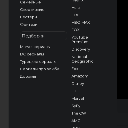
Netflix
Семейные
Hulu
Спортивные
HBO
Вестерн
HBO MAX
Фентези
FOX
Подборки
YouTube
Premium
Marvel сериалы
Discovery
DC сериалы
National
Geographic
Турецкие сериалы
Fox
Сериалы про зомби
Amazom
Дорамы
Disney
DC
Marvel
SyFy
The CW
AMC