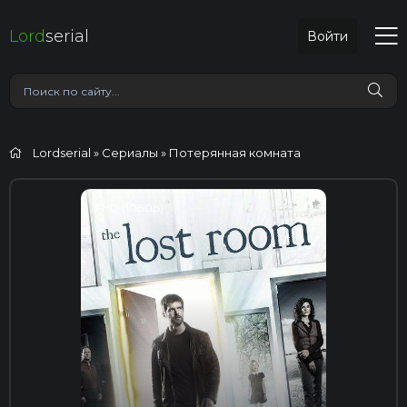
Lord
serial
Войти
Lordserial
»
Сериалы
» Потерянная комната
FHD (1080p)