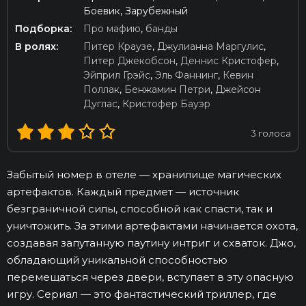
Боевик, Зарубежный
Подборка:
Про мафию
,
банды
В ролях:
Питер Краузе
,
Джулианна Маргулис
,
Питер Джекобсон
,
Деннис Кристофер
,
Эйприл Грэйс
,
Эль Фаннинг
,
Кевин
Поллак
,
Бенжамин Петри
,
Джейсон
Дуглас
,
Кристофер Бауэр
3
голоса
Забытый номер в отеле — хранилище магических
артефактов. Каждый предмет — источник
безграничной силы, способной как спасти, так и
уничтожить. За этими артефактами начинается охота,
создавая запутанную паутину интриг и схваток. Джо,
обладающий уникальной способностью
перемещаться через двери, вступает в эту опасную
игру. Сериал — это фантастический триллер, где