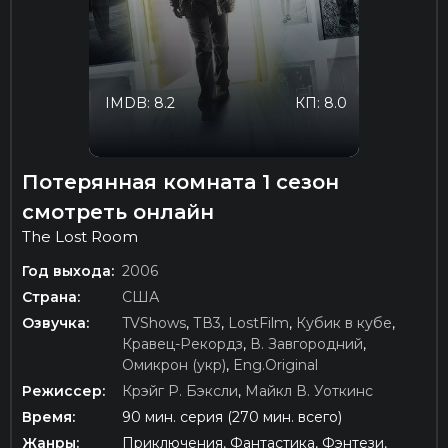
IMDB: 8.2
КП: 8.0
Потерянная комната 1 сезон
смотреть онлайн
The Lost Room
Год выхода:
2006
Страна:
США
Озвучка:
TVShows
,
ТВ3
,
LostFilm
,
Кубик в кубе
,
Кравец-Рекордз
,
В. Завгородний
,
Омикрон (укр)
,
Eng.Original
Режиссер:
Крэйг Р. Бэксли
,
Майкл В. Уоткинс
Время:
90 мин. серия (270 мин. всего)
Жанры:
Приключения, Фантастика, Фэнтези,