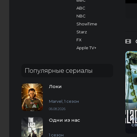
BBC
ABC
NBC
ShowTime
Starz
FX
Apple TV+
Популярные сериалы
Локи
Marvel, 1 сезон
06.08.2026
Ч
Одни из нас
с
1 сезон