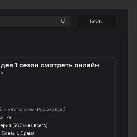
Войти
хадев 1 сезон смотреть онлайн
ev
б. многоголосый
,
Рус. хардсаб
Синха
серия (307 мин. всего)
, Боевик, Драма