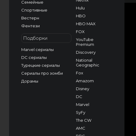
Netflix
Семейные
Hulu
Спортивные
HBO
Вестерн
HBO MAX
Фентези
FOX
Подборки
YouTube
Premium
Marvel сериалы
Discovery
DC сериалы
National
Geographic
Турецкие сериалы
Fox
Сериалы про зомби
Amazom
Дорамы
Disney
DC
Marvel
SyFy
The CW
AMC