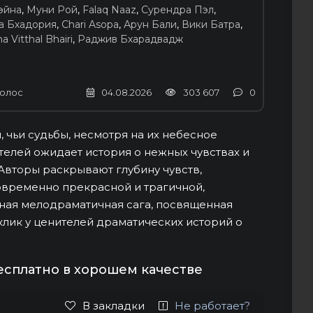
эйна
,
Муни Рой
,
Falaq Naaz
,
Сурендра Пэл
,
а Бхадория
,
Chari Asopa
,
Арун Бали
,
Вики Батра
,
 Vitthal Bhairi
,
Раджив Бхарадвадж
олос
04.08.2026
303 607
0
 чьи судьбы, несмотря на их небесное
телей ожидает история о нежных чувствах и
Авторы раскрывают глубину чувств,
овременно прекрасной и трагичной,
зная мелодраматичная сага, посвященная
лик у ценителей драматических историй о
бесплатно в хорошем качестве
В закладки
Не работает?