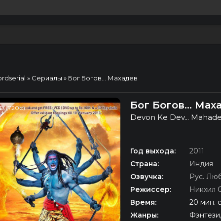
ordserial
»
Сериалы
» Бог Богов... Махадев
Бог Богов... Ма
D (720p)
Devon Ke Dev... Mahad
Год выхода:
2011
Страна:
Индия
Озвучка:
Рус. Лю
Режиссер:
Никхил 
Время:
20 мин. 
Жанры:
Фэнтези