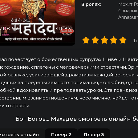
В ролях:
Мохит Р
Сонарик
Annapurna
MDB: 9.2
КП: 8.3
1
г
ал повествует о божественных супругах Шиве и Шакти,
схождение, сплетены с человеческими страстями. Зри
ой разлуке, усиливающей драматизм каждой встречи. 
дящих за пределы земного понимания, - о любви, одн
обной вдохновлять и преподавать уроки. Эта грандио
ственным взаимоотношениям, несомненно, найдет отк
и и страсти.
Бог Богов... Махадев смотреть онлайн 
мотреть онлайн
Плеер 2
Плеер 3