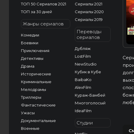
ТОП 50 Сериалов 2021
Сериалы 2021
ТОП за 30 дней
Сериалы 2020
Сериалы 2019
Жанры сериалов
I
Переводы
Комедии
сериалов
Боевики
Дубляж
Приключения
LostFilm
Сери
Детективы
NewStudio
прои
Драма
Кубик в Кубе
долг
Исторические
BaibaKo
выхо
Криминальные
спос
AlexFilm
Мелодрамы
боже
Кураж-Бамбей
Триллеры
любв
Многоголосый
Фантастические
IdeaFilm
Ужасы
Документальные
Студии
Военные
С