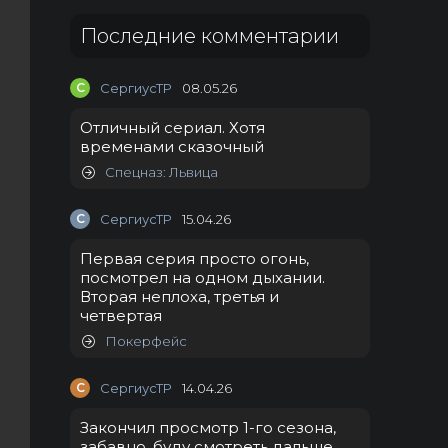
Последние комментарии
С
СергиусТР
08.05.26
Отличный сериал. Хотя
временами сказочный
Спецназ: Львица
С
СергиусТР
15.04.26
Первая серия просто огонь,
посмотрел на одном дыхании.
Вторая неплоха, третья и
четвертая
Покерфейс
С
СергиусТР
14.04.26
Закончил просмотр 1-го сезона,
забавно, буду смотреть дальше.