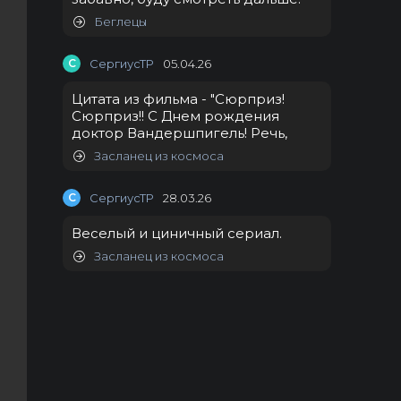
Беглецы
С
СергиусТР
05.04.26
Цитата из фильма - "Сюрприз!
Сюрприз!! С Днем рождения
доктор Вандершпигель! Речь,
Засланец из космоса
С
СергиусТР
28.03.26
Веселый и циничный сериал.
Засланец из космоса