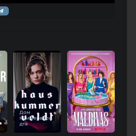
Дом
Куммервель
Кондоминиу
дта
м Мальдивы