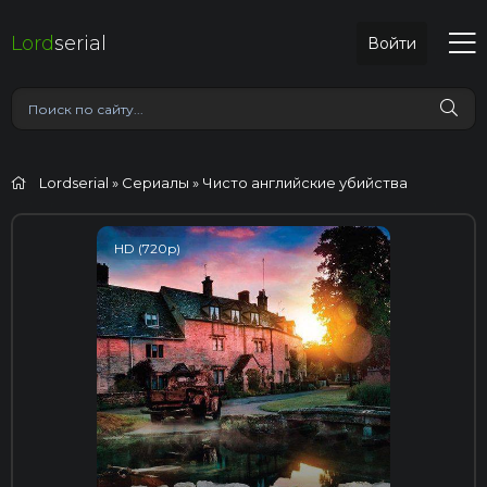
Lord
serial
Войти
Lordserial
»
Сериалы
» Чисто английские убийства
HD (720p)