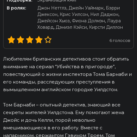
Подборка:
Экранизация книг
В ролях:
Джон Неттлз
,
Джейн Уаймарк
,
Бэрри
Джексон
,
Крис Уилсон
,
Нил Даджон
,
Джейсон Хьюз
,
Фиона Долмэн
,
Лаура
Ховард
,
Дэниэл Кэйси
,
Кирсти Диллон
6
голосов
Любителям британских детективов стоит обратить
внимание на сериал “Убийства в пригороде”,
повествующий о жизни инспектора Тома Барнаби и
его команды, расследующих преступления в
вымышленном английском городке Уилдстон.
Том Барнаби – опытный детектив, знающий все
секреты жителей Уилдстона. Ему помогают жена
Джойс и дочь Келли, порой невольно
вмешивающиеся в его работу. Вместе с
напарником, сержантом Гэвином Троем, Том