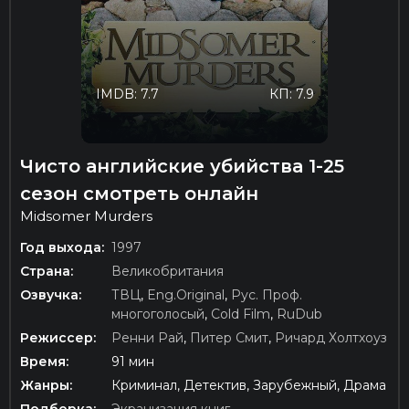
IMDB: 7.7
КП: 7.9
Чисто английские убийства 1-25
сезон смотреть онлайн
Midsomer Murders
Год выхода:
1997
Страна:
Великобритания
Озвучка:
ТВЦ
,
Eng.Original
,
Рус. Проф.
многоголосый
,
Cold Film
,
RuDub
Режиссер:
Ренни Рай
,
Питер Смит
,
Ричард Холтхоуз
Время:
91 мин
Жанры:
Криминал, Детектив, Зарубежный, Драма