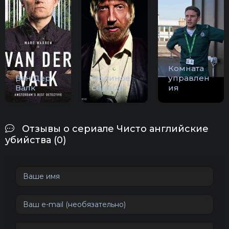
Комната
Ван Дер
Орлиное
управлен
Валк
сердце
ия
Отзывы о сериале Чисто английские
убийства (0)