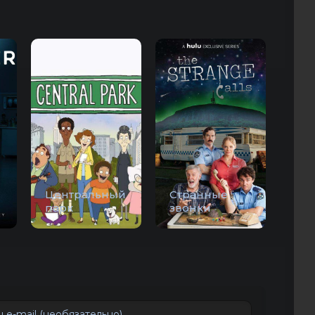
Центральный
Странные
парк
звонки