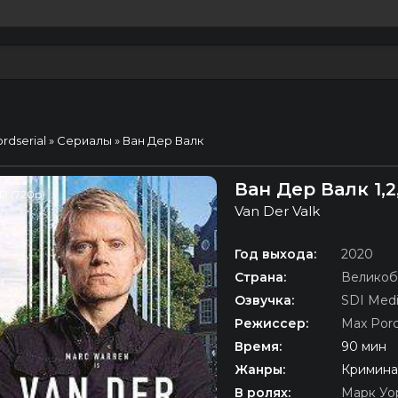
ordserial
»
Сериалы
» Ван Дер Валк
Ван Дер Валк 1,
D (720p)
Van Der Valk
Год выхода:
2020
Страна:
Великоб
Озвучка:
SDI Med
Режиссер:
Max Porc
Время:
90 мин
Жанры:
Кримина
В ролях:
Марк Уо