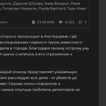
оррелл
,
Даррелл Д’Силва
,
Эмма Филдинг
,
Мике
н
,
Питер ван Херинген
,
Frieda Barnhard
,
Тадж Атвал
олос
03.08.2026
42 523
0
 которого происходит в Амстердаме, где
асследованиях главного героя, известного
дела в городе. Благодаря своему острому уму
 нужно считаться, а его стремление к
каждый эпизод представляет уникальную
алк расследует все дела - от убийств до
ляет. Сериал полон поворотов и
е самые опытные любители детективов не