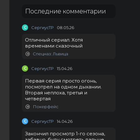
Последние комментарии
С
СергиусТР
08.05.26
Отличный сериал. Хотя
временами сказочный
Спецназ: Львица
С
СергиусТР
15.04.26
Первая серия просто огонь,
посмотрел на одном дыхании.
Вторая неплоха, третья и
четвертая
Покерфейс
С
СергиусТР
14.04.26
Закончил просмотр 1-го сезона,
забавно, буду смотреть дальше.