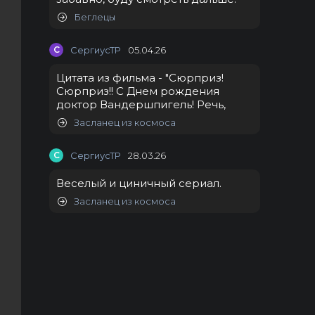
Беглецы
С
СергиусТР
05.04.26
Цитата из фильма - "Сюрприз!
Сюрприз!! С Днем рождения
доктор Вандершпигель! Речь,
Засланец из космоса
С
СергиусТР
28.03.26
Веселый и циничный сериал.
Засланец из космоса