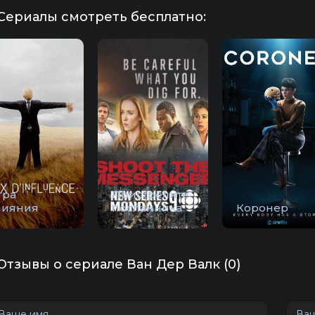
Сериалы смотреть бесплатно:
гра
Пристрелите
лияния
посланника
Коронер
Отзывы о сериале Ван Дер Валк (0)