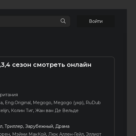
Войти
2,3,4 сезон смотреть онлайн
ритания
ia
,
Eng.Original
,
Megogo
,
Megogo (укр)
,
RuDub
elijn
,
Колин Тиг
,
Жан ван Де Вельде
л, Триллер, Зарубежный, Драма
ррен
,
Мэйми МакКой
,
Люк Аллен-Гейл
,
Эллиот