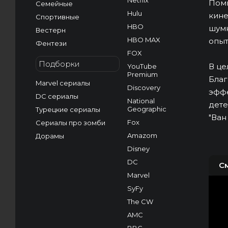
Netflix
Поми
Семейные
Hulu
кине
Спортивные
HBO
шумн
Вестерн
HBO MAX
опыт
Фентези
FOX
Подборки
В це
YouTube
Premium
Благ
Marvel сериалы
Discovery
эффе
DC сериалы
National
дете
Geographic
Турецкие сериалы
"Ван
Fox
Сериалы про зомби
Amazom
Дорамы
Disney
DC
С
Marvel
SyFy
The CW
AMC