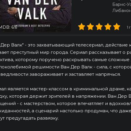
Барнс-У
Либано
MDB: 6.6
1
г
 Дер Валк" - это захватывающий телесериал, действие
ает преступный мир города. Сериал рассказывает о р
ктива, которому поручено раскрывать самые сложные 
поколебимой решимости Ван Дер Валк - сила, с которой
ведливости завораживает и заставляет напрячься.
ал является мастер-классом в криминальной драме, 
дку, которая держит зрителей в напряжении. Ван Дер В
щений - с мастерством, которое впечатляет и вдохнов
иданностей, а сценарий настолько продуман, что даж
ут предугадать развязку.