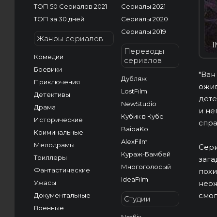
ТОП 50 Сериалов 2021
Сериалы 2021
ТОП за 30 дней
Сериалы 2020
Сериалы 2019
Жанры сериалов
I
Переводы
Комедии
сериалов
Боевики
"Ван
Дубляж
Приключения
ожив
LostFilm
Детективы
дете
NewStudio
Драма
и не
Кубик в Кубе
Исторические
спра
BaibaKo
Криминальные
AlexFilm
Мелодрамы
Сери
Кураж-Бамбей
Триллеры
зага
Многоголосый
Фантастические
похи
IdeaFilm
Ужасы
неож
смог
Документальные
Студии
Военные