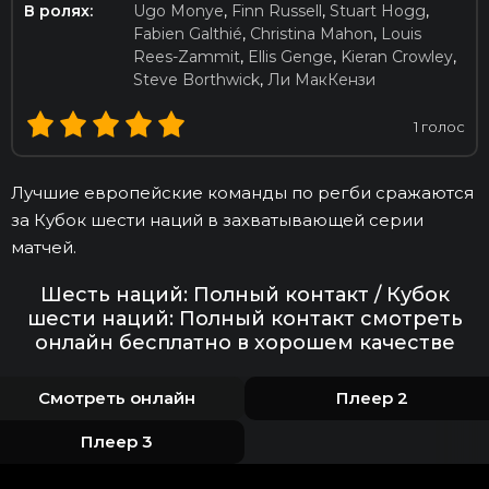
В ролях:
Ugo Monye
,
Finn Russell
,
Stuart Hogg
,
Fabien Galthié
,
Christina Mahon
,
Louis
Rees-Zammit
,
Ellis Genge
,
Kieran Crowley
,
Steve Borthwick
,
Ли МакКензи
1
голос
Лучшие европейские команды по регби сражаются
за Кубок шести наций в захватывающей серии
матчей.
Шесть наций: Полный контакт / Кубок
шести наций: Полный контакт смотреть
онлайн бесплатно в хорошем качестве
Смотреть онлайн
Плеер 2
Плеер 3