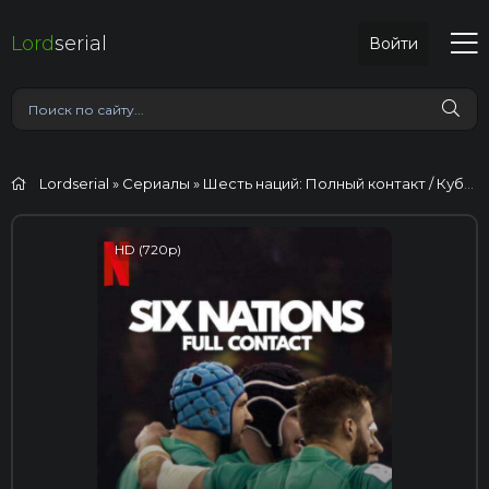
Lord
serial
Войти
Lordserial
»
Сериалы
» Шесть наций: Полный контакт / Кубок шести наций: Полный контакт
HD (720p)