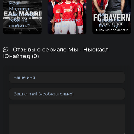
Реал
Мадрид:
Как я могу
ФК
тебя не
Отфутболе
Бавария -
любить?
нные
Легенды
Отзывы о сериале Мы - Ньюкасл
Юнайтед (0)