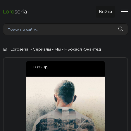
Lord
serial
Войти
Lordserial
»
Сериалы
» Мы - Ньюкасл Юнайтед
HD (720p)