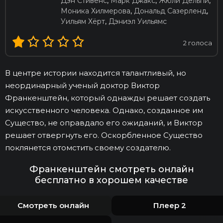
Дэн Стивенс
,
Марк Джакс
,
Жюли Дельпи
,
Моника Хилмерова
,
Дональд Сазерленд
,
Уильям Хёрт
,
Дэниэл Уильямс
2
голоса
В центре истории находится талантливый, но
неординарный ученый доктор Виктор
Франкенштейн, который однажды решает создать
искусственного человека. Однако, созданное им
Существо, не оправдало его ожиданий, и Виктор
решает отвергнуть его. Оскорбленное Существо
поклянется отомстить своему создателю.
Франкенштейн смотреть онлайн
бесплатно в хорошем качестве
Смотреть онлайн
Плеер 2