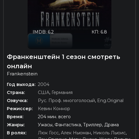
IMDB: 6.2
КП: 6.8
Франкенштейн 1 сезон смотреть
онлайн
Frankenstein
Год выхода:
2004
Страна:
США
,
Германия
Озвучка:
Рус. Проф. многоголосый
,
Eng.Original
Режиссер:
Кевин Коннор
Время:
204 мин. всего
Жанры:
Ужасы, Фантастика, Триллер, Драма
В ролях:
Люк Госс
,
Алек Ньюман
,
Николь Льюис
,