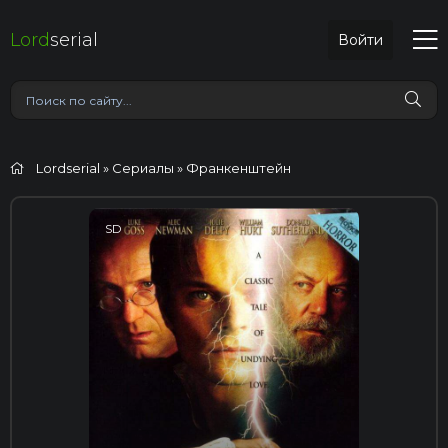
Lord
serial
Войти
Lordserial
»
Сериалы
» Франкенштейн
SD