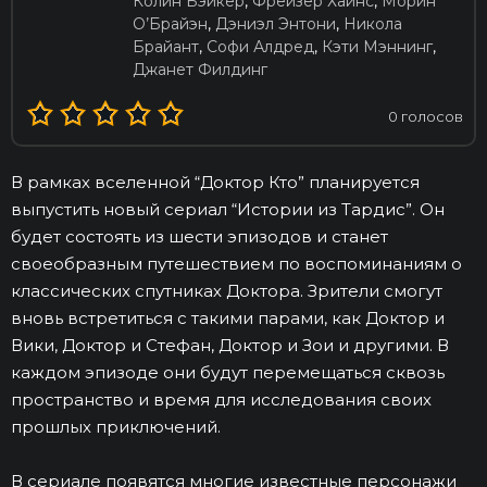
Колин Бэйкер
,
Фрейзер Хайнс
,
Морин
О’Брайэн
,
Дэниэл Энтони
,
Никола
Брайант
,
Софи Алдред
,
Кэти Мэннинг
,
Джанет Филдинг
0
голосов
В рамках вселенной “Доктор Кто” планируется
выпустить новый сериал “Истории из Тардис”. Он
будет состоять из шести эпизодов и станет
своеобразным путешествием по воспоминаниям о
классических спутниках Доктора. Зрители смогут
вновь встретиться с такими парами, как Доктор и
Вики, Доктор и Стефан, Доктор и Зои и другими. В
каждом эпизоде они будут перемещаться сквозь
пространство и время для исследования своих
прошлых приключений.
В сериале появятся многие известные персонажи