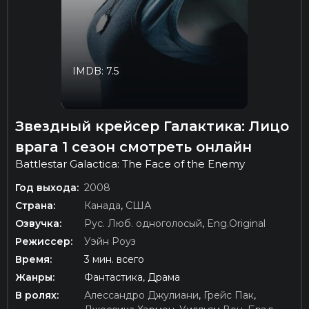
IMDB: 7.5
Звездный крейсер Галактика: Лицо
врага 1 сезон смотреть онлайн
Battlestar Galactica: The Face of the Enemy
Год выхода:
2008
Страна:
Канада
,
США
Озвучка:
Рус. Люб. одноголосый
,
Eng.Original
Режиссер:
Уэйн Роуз
Время:
3 мин. всего
Жанры:
Фантастика, Драма
В ролях:
Алессандро Джулиани
,
Грейс Пак
,