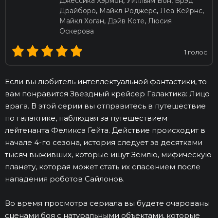
Джессика Хэрмон
,
Уилльям Вон
,
Брэд
Драйборо
,
Майкл Роджерс
,
Леа Кейрнс
,
Майкл Хоган
,
Дэйв Коте
,
Люсия
Оскерова
1
голос
Если вы любитель интеллектуальной фантастики, то
вам понравится Звездный крейсер Галактика: Лицо
врага. В этой серии вы отправитесь в путешествие
по галактике, наблюдая за путешествием
лейтенанта Феликса Гейта. Действие происходит в
начале 4-го сезона, история следует за десятками
тысяч выживших, которые ищут Землю, мифическую
планету, которая может стать их спасением после
нападения роботов Сайлонов.
Во время просмотра сериала вы будете очарованы
сценами боя с натуральными объектами, которые