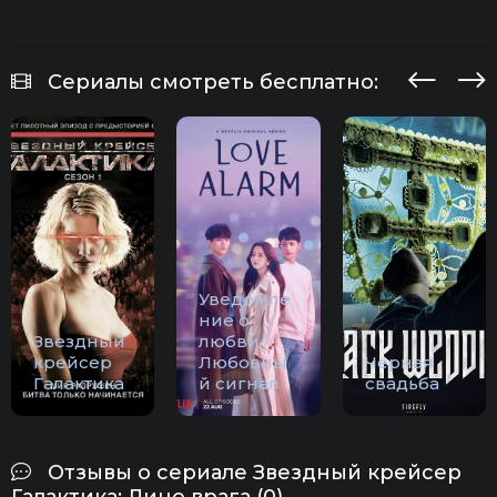
Сериалы смотреть бесплатно:
Уведомле
ние о
Звездный
любви /
крейсер
Любовны
Чёрная
Галактика
й сигнал
свадьба
Отзывы о сериале Звездный крейсер