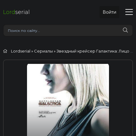
Lord
serial
Войти
Lordserial
»
Сериалы
» Звездный крейсер Галактика: Лицо врага
SD