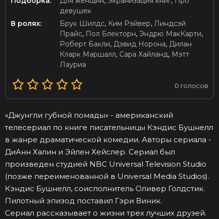
Подборка:
Для женщин
,
Экранизация книг
,
Про
девушек
В ролях:
Брук Шилдс
,
Ким Рэйвер
,
Линдсэй
Прайс
,
Пол Блекторн
,
Эндрю МакКарти
,
Роберт Бакли
,
Дэвид Норона
,
Дилан
Кларк Маршалл
,
Сара Хайланд
,
Мэтт
Лауриа
0
голосов
«Джунгли губной помады» - американский
телесериал по книге писательницы Кэндис Бушнелл
в жанре драматической комедии. Авторы сериала -
ДиАнн Халин и Эйлен Хейслер. Сериал был
произведен студией NBC Universal Television Studio
(позже переименованной в Universal Media Studios).
Кэндис Бушнелл, соисполнитель Оливер Голдстик.
Пилотный эпизод поставил Гэри Виник.
Сериал рассказывает о жизни трех лучших друзей.