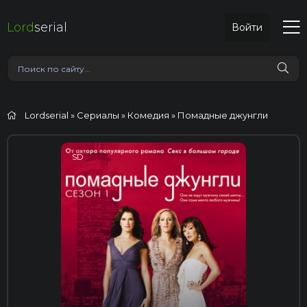
Lord
serial
Войти
Lordserial
»
Сериалы
»
Комедия
» Помадные джунгли
SD