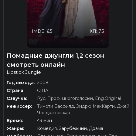
IMDB: 6.5
КП: 7.3
Помадные джунгли 1,2 сезон
смотреть онлайн
Lipstick Jungle
Год выхода:
2008
Страна:
США
Озвучка:
Рус. Проф. многоголосый
,
Eng.Original
Режиссер:
Тимоти Басфилд
,
Эндрю МакКарти
,
Джей
Чандрашекхар
Время:
43 мин
Жанры:
Комедия, Зарубежный, Драма