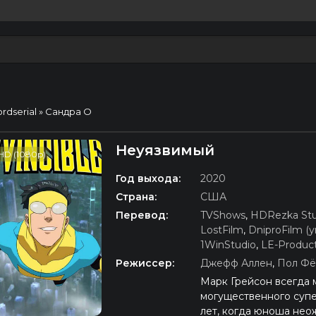
ordserial
» Сандра О
Неуязвимый
HD (1080p)
Год выхода:
2020
Страна:
США
Перевод:
TVShows
,
HDRezka Stu
LostFilm
,
DniproFilm (у
1WinStudio
,
LE-Produc
Режиссер:
Джефф Аллен
,
Пол Фё
Марк Грейсон всегда м
могущественного супе
лет, когда юноша нео