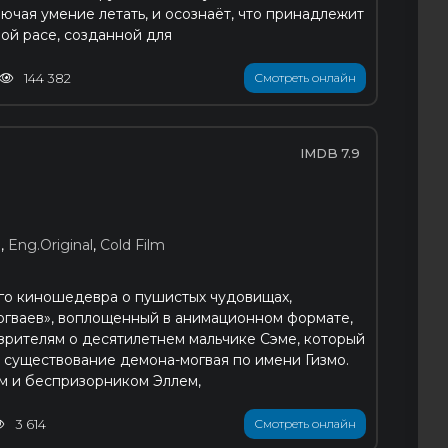
ючая умение летать, и осознаёт, что принадлежит
ой расе, созданной для
144 382
Смотреть онлайн
7.9
)
,
Eng.Original
,
Cold Film
го киношедевра о пушистых чудовищах,
огваев», воплощенный в анимационном формате,
зрителям о десятилетнем мальчике Сэме, который
 существование демона-могвая по имени Гизмо.
м и беспризорником Эллем,
3 614
Смотреть онлайн