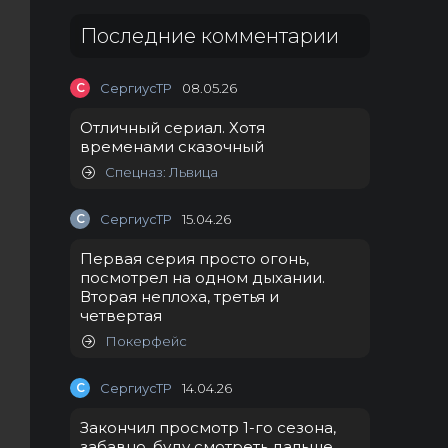
Последние комментарии
С
СергиусТР
08.05.26
Отличный сериал. Хотя
временами сказочный
Спецназ: Львица
С
СергиусТР
15.04.26
Первая серия просто огонь,
посмотрел на одном дыхании.
Вторая неплоха, третья и
четвертая
Покерфейс
С
СергиусТР
14.04.26
Закончил просмотр 1-го сезона,
забавно, буду смотреть дальше.