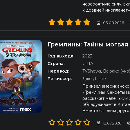
невероятную силу, вкл
к древней инопланетн
03.08.2026
Гремлины: Тайны могвая
HD (1080p)
Год выхода:
2023
Страна:
США
Перевод:
TVShows
,
Baibako (укр
Режиссер:
Джо Данте
Приквел американско
«Гремлины: Секреты м
расскажет маленьким 
обнаруживает в Китае
Вместе с новым друго
12.07.2026