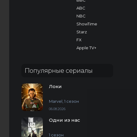
BBC
ABC
NBC
ShowTime
Starz
FX
Apple TV+
Популярные сериалы
Локи
Marvel, 1 сезон
06.08.2026
Одни из нас
1 сезон