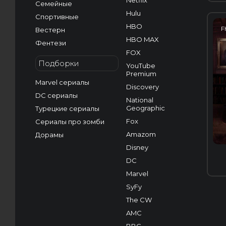
Netflix
Семейные
Hulu
Спортивные
HBO
F
Вестерн
HBO MAX
Фентези
FOX
Подборки
YouTube
Premium
Marvel сериалы
Discovery
DC сериалы
National
Geographic
Турецкие сериалы
Fox
Сериалы про зомби
Amazom
Дорамы
Disney
DC
Marvel
SyFy
The CW
AMC