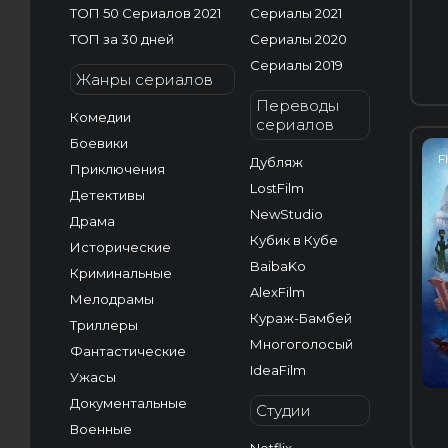
ТОП 50 Сериалов 2021
Сериалы 2021
ТОП за 30 дней
Сериалы 2020
Сериалы 2019
Жанры сериалов
Переводы
Комедии
сериалов
Боевики
F
Дубляж
Приключения
LostFilm
Детективы
NewStudio
Драма
Кубик в Кубе
Исторические
BaibaKo
Криминальные
AlexFilm
Мелодрамы
Кураж-Бамбей
Триллеры
Многоголосый
Фантастические
IdeaFilm
Ужасы
Документальные
Студии
Военные