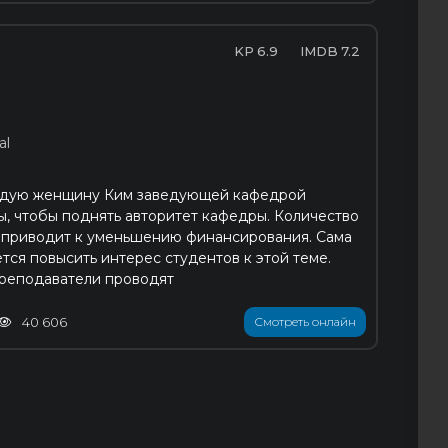
6.9
7.2
al
одую женщину Ким заведующей кафедрой
ы, чтобы поднять авторитет кафедры. Количество
о приводит к уменьшению финансирования. Сама
тся повысить интерес студентов к этой теме.
реподаватели проводят
40 606
Смотреть онлайн