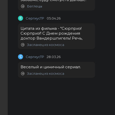
Беглецы
С
СергиусТР
05.04.26
Цитата из фильма - "Сюрприз!
Сюрприз!! С Днем рождения
доктор Вандершпигель! Речь,
Засланец из космоса
С
СергиусТР
28.03.26
Веселый и циничный сериал.
Засланец из космоса