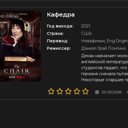
Кафедра
HD (1080p)
Год выхода:
2021
Страна:
США
Перевод:
Невафильм
,
Eng.Origin
Режиссер:
Дэниэл Грэй Лонгино
Декан назначает мол
английской литератур
студентов падает, чт
героиня сначала пытае
Некоторые старшие п
30.05.2026