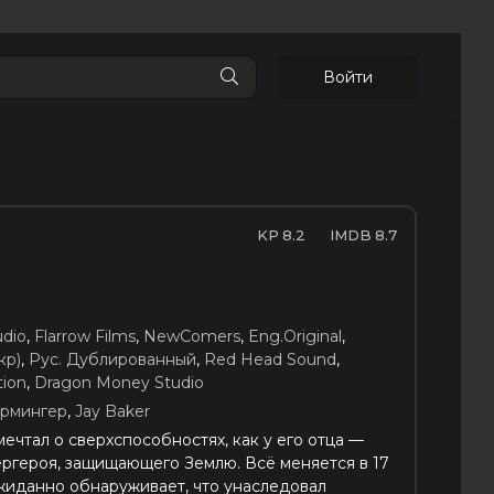
Войти
8.2
8.7
dio
,
Flarrow Films
,
NewComers
,
Eng.Original
,
кр)
,
Рус. Дублированный
,
Red Head Sound
,
tion
,
Dragon Money Studio
рмингер
,
Jay Baker
ечтал о сверхспособностях, как у его отца —
ргероя, защищающего Землю. Всё меняется в 17
жиданно обнаруживает, что унаследовал