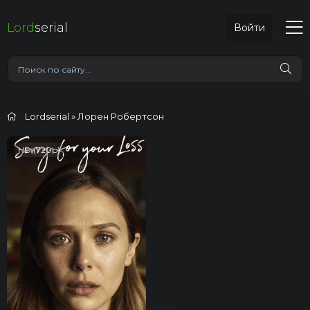
Lord
serial
Войти
Lordserial
» Лорен Робертсон
HD (720p)