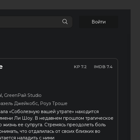
Войти
е
7.2
7.4
l
,
GreenРай Studio
зазель Джейкобс
,
Роуз Троше
ала «Соболезную вашей утрате» находится
имени Ли Шоу. В недавнем прошлом трагическое
 жизнь ее супруга. Стремясь преодолеть боль
онимать, что отдалилась от своих близких во
ытается наладить с ними