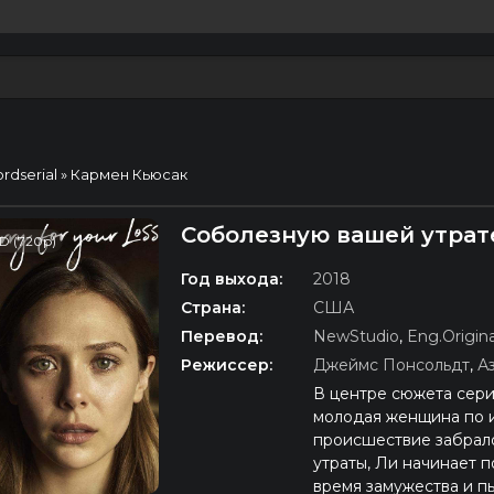
ordserial
» Кармен Кьюсак
Соболезную вашей утрат
D (720p)
Год выхода:
2018
Страна:
США
Перевод:
NewStudio
,
Eng.Origina
Режиссер:
Джеймс Понсольдт
,
А
В центре сюжета сери
молодая женщина по 
происшествие забрало
утраты, Ли начинает п
время замужества и п