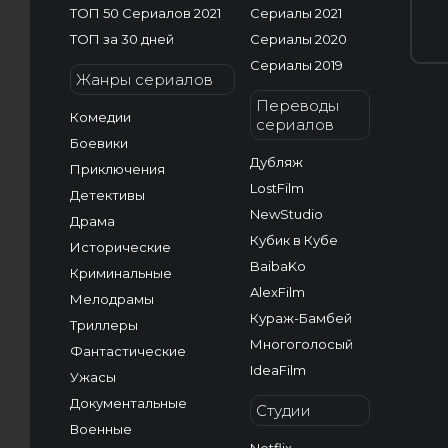
ТОП 50 Сериалов 2021
Сериалы 2021
ТОП за 30 дней
Сериалы 2020
Сериалы 2019
Жанры сериалов
Переводы
Комедии
сериалов
Боевики
Дубляж
Приключения
LostFilm
Детективы
NewStudio
Драма
Кубик в Кубе
Исторические
BaibaKo
Криминальные
AlexFilm
Мелодрамы
Кураж-Бамбей
Триллеры
Многоголосый
Фантастические
IdeaFilm
Ужасы
Документальные
Студии
Военные