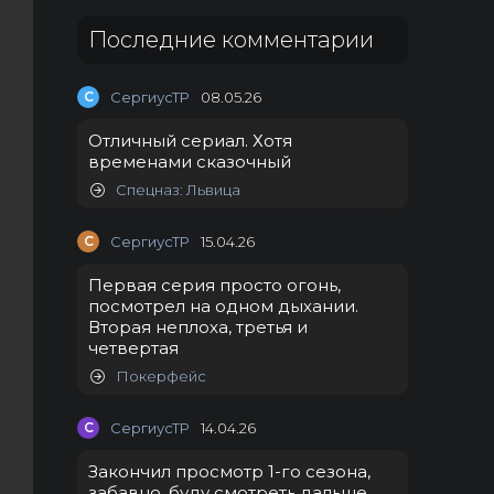
Последние комментарии
С
СергиусТР
08.05.26
Отличный сериал. Хотя
временами сказочный
Спецназ: Львица
С
СергиусТР
15.04.26
Первая серия просто огонь,
посмотрел на одном дыхании.
Вторая неплоха, третья и
четвертая
Покерфейс
С
СергиусТР
14.04.26
Закончил просмотр 1-го сезона,
забавно, буду смотреть дальше.