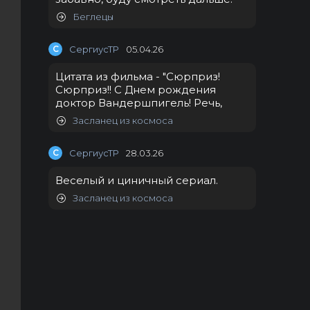
Беглецы
С
СергиусТР
05.04.26
Цитата из фильма - "Сюрприз!
Сюрприз!! С Днем рождения
доктор Вандершпигель! Речь,
Засланец из космоса
С
СергиусТР
28.03.26
Веселый и циничный сериал.
Засланец из космоса