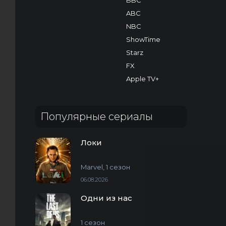
BBC
ABC
NBC
ShowTime
Starz
FX
Apple TV+
Популярные сериалы
Локи
Marvel, 1 сезон
06.08.2026
Одни из нас
1 сезон