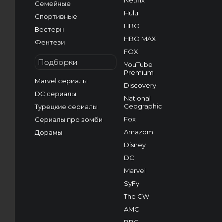
Netflix
Семейные
Hulu
Спортивные
HBO
Вестерн
HBO MAX
Фентези
FOX
Подборки
YouTube
Premium
Marvel сериалы
Discovery
DC сериалы
National
Geographic
Турецкие сериалы
Fox
Сериалы про зомби
Amazom
Дорамы
Disney
DC
Marvel
SyFy
The CW
AMC