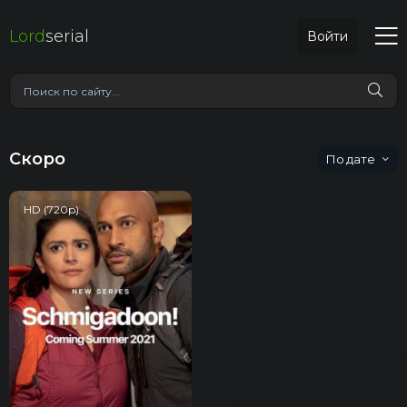
Lord
serial
Войти
Скоро
дате
HD (720p)