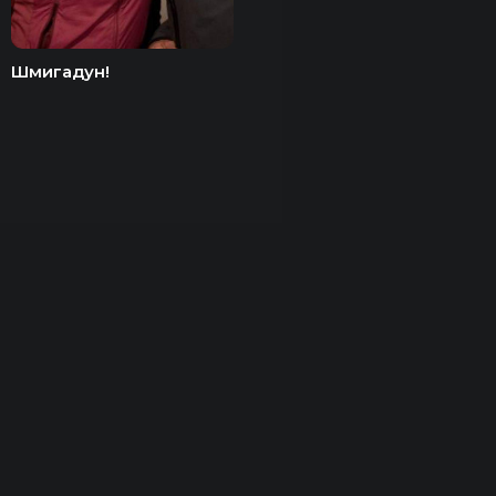
Шмигадун!