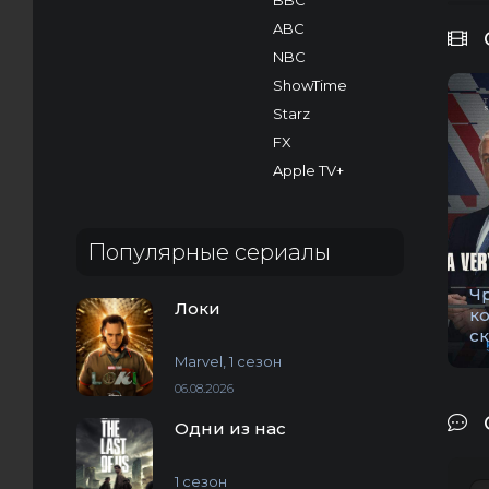
BBC
ABC
NBC
ShowTime
Starz
FX
Apple TV+
Популярные сериалы
Ч
Локи
к
с
Marvel, 1 сезон
06.08.2026
Одни из нас
1 сезон