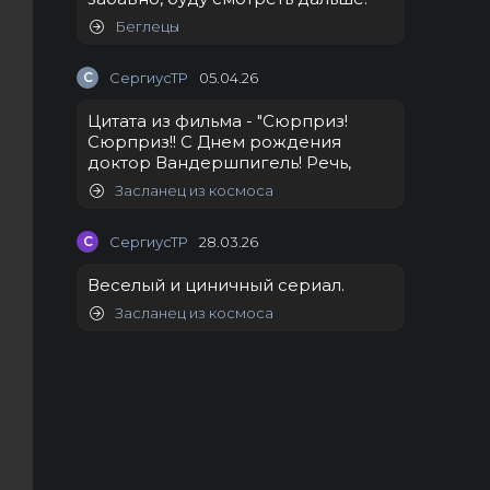
Беглецы
С
СергиусТР
05.04.26
Цитата из фильма - "Сюрприз!
Сюрприз!! С Днем рождения
доктор Вандершпигель! Речь,
Засланец из космоса
С
СергиусТР
28.03.26
Веселый и циничный сериал.
Засланец из космоса