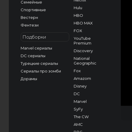
Netflix
Семейные
Hulu
Спортивные
HBO
Вестерн
HBO MAX
Фентези
FOX
Подборки
YouTube
Premium
Marvel сериалы
Discovery
DC сериалы
National
Geographic
Турецкие сериалы
Fox
Сериалы про зомби
Amazom
Дорамы
Disney
DC
Marvel
SyFy
The CW
AMC