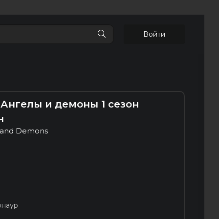
Войти
t: Ангелы и демоны 1 сезон
н
ls and Demons
рнаур