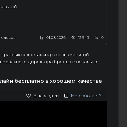
тальный
голосов
01.08.2026
12 943
0
грязных секретах и ​​крахе знаменитой
енерального директора бренда с печально
онлайн бесплатно в хорошем качестве
В закладки
Не работает?