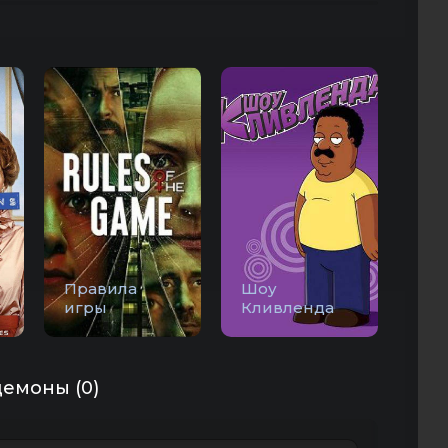
Правила
Шоу
игры
Кливленда
демоны (0)