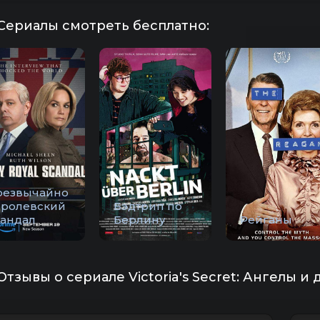
Сериалы смотреть бесплатно:
резвычайно
оролевский
Бэдтрип по
кандал
Берлину
Рейганы
Отзывы о сериале Victoria's Secret: Ангелы и 