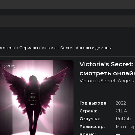
ordserial
»
Сериалы
» Victoria's Secret: Ангелы и демоны
Victoria's Secre
D (720p)
смотреть онлай
Victoria's Secret: Ange
Год выхода:
2022
Страна:
США
Озвучка:
RuDub
Режиссер:
Мэтт Ти
Время:
—