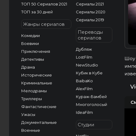
ТОП 50 Сериалов 2021
Сериалы 2021
ТОП за 30 дней
Сериалы 2020
Сериалы 2019
Жанры сериалов
Переводы
Комедии
сериалов
Боевики
Дубляж
Приключения
LostFilm
Шоу 
Детективы
NewStudio
импе
Драма
Кубик в Кубе
изв
Исторические
BaibaKo
Криминальные
V
AlexFilm
Мелодрамы
Кураж-Бамбей
Триллеры
С
Многоголосый
Фантастические
IdeaFilm
Ужасы
Документальные
Студии
Военные