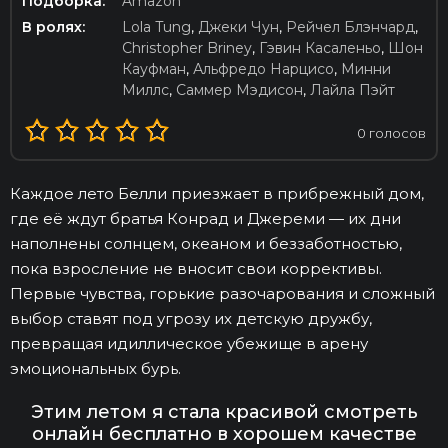
Подборка:
Amazon
В ролях:
Lola Tung
,
Джеки Чун
,
Рейчел Блэнчард
,
Christopher Briney
,
Гэвин Касаленьо
,
Шон
Кауфман
,
Альфредо Нарцисо
,
Минни
Миллс
,
Саммер Мэдисон
,
Лайла Пэйт
0
голосов
Каждое лето Белли приезжает в прибрежный дом,
где её ждут братья Конрад и Джереми — их дни
наполнены солнцем, океаном и беззаботностью,
пока взросление не вносит свои коррективы.
Первые чувства, горькие разочарования и сложный
выбор ставят под угрозу их детскую дружбу,
превращая идиллическое убежище в арену
эмоциональных бурь.
Этим летом я стала красивой смотреть
онлайн бесплатно в хорошем качестве