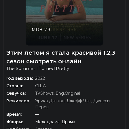
IMDB: 7.9
Этим летом я стала красивой 1,2,3
сезон смотреть онлайн
The Summer I Turned Pretty
Год выхода:
2022
Страна:
США
Озвучка:
TVShows
,
Eng.Original
Режиссер:
Эрика Дантон
,
Джефф Чан
,
Джесси
Перец
Время:
—
Жанры:
Мелодрама, Драма