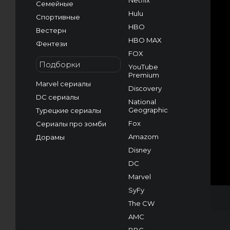
Netflix
Семейные
Hulu
Спортивные
HBO
Вестерн
HBO MAX
Фентези
FOX
Подборки
YouTube
Premium
Marvel сериалы
Discovery
DC сериалы
National
Geographic
Турецкие сериалы
Fox
Сериалы про зомби
Amazom
Дорамы
Disney
DC
Marvel
SyFy
The CW
AMC