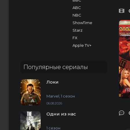
BBC
ABC
NBC
ShowTime
Starz
FX
Apple TV+
Популярные сериалы
Локи
Ла
Marvel, 1 сезон
06.08.2026
Одни из нас
1 сезон