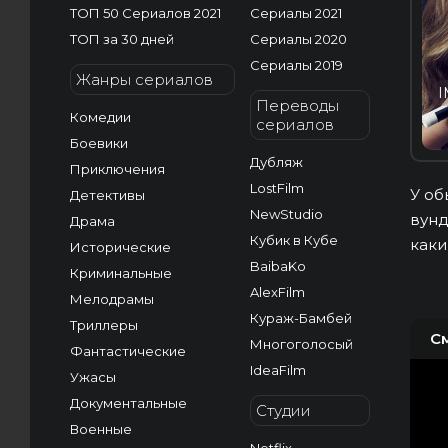
ТОП 50 Сериалов 2021
Сериалы 2021
ТОП за 30 дней
Сериалы 2020
Сериалы 2019
Жанры сериалов
I
Переводы
Комедии
сериалов
Боевики
Дубляж
Приключения
LostFilm
У об
Детективы
NewStudio
вунд
Драма
Кубик в Кубе
каки
Исторические
BaibaKo
Криминальные
AlexFilm
Мелодрамы
Кураж-Бамбей
Триллеры
С
Многоголосый
Фантастические
IdeaFilm
Ужасы
Документальные
Студии
Военные