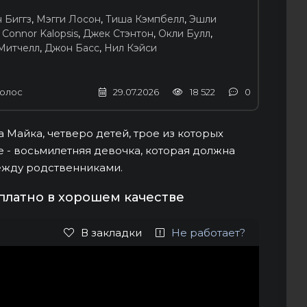
 Биггз
,
Мэгги Лосон
,
Тиша Кэмпбелл
,
Эшли
,
Connor Kalopsis
,
Джек Стэнтон
,
Окли Булл
,
Митчелл
,
Джон Басс
,
Нил Кэйси
олос
29.07.2026
18 522
0
 Майка, четверо детей, трое из которых
 - восьмилетняя девочка, которая должна
ежду родственниками.
платно в хорошем качестве
В закладки
Не работает?