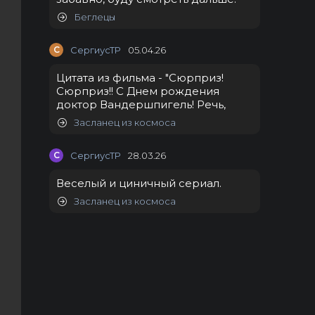
Беглецы
С
СергиусТР
05.04.26
Цитата из фильма - "Сюрприз!
Сюрприз!! С Днем рождения
доктор Вандершпигель! Речь,
Засланец из космоса
С
СергиусТР
28.03.26
Веселый и циничный сериал.
Засланец из космоса