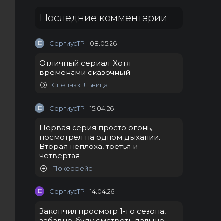
Последние комментарии
С
СергиусТР
08.05.26
Отличный сериал. Хотя
временами сказочный
Спецназ: Львица
С
СергиусТР
15.04.26
Первая серия просто огонь,
посмотрел на одном дыхании.
Вторая неплоха, третья и
четвертая
Покерфейс
С
СергиусТР
14.04.26
Закончил просмотр 1-го сезона,
забавно, буду смотреть дальше.