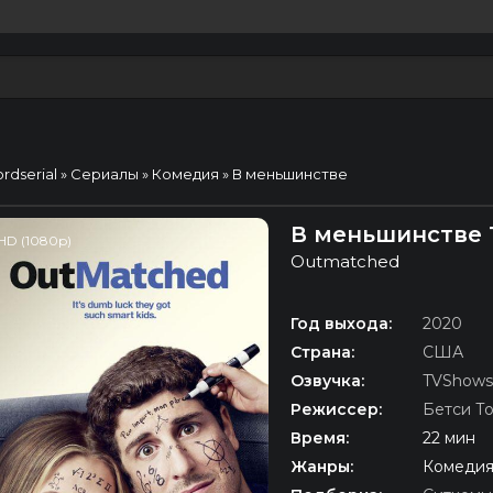
ordserial
»
Сериалы
»
Комедия
» В меньшинстве
В меньшинстве 
HD (1080p)
Outmatched
Год выхода:
2020
Страна:
США
Озвучка:
TVShows
Режиссер:
Бетси Т
Время:
22 мин
Жанры:
Комедия