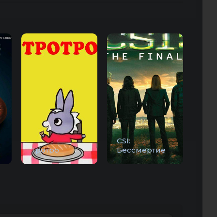
CSI:
Тротро
Бессмертие