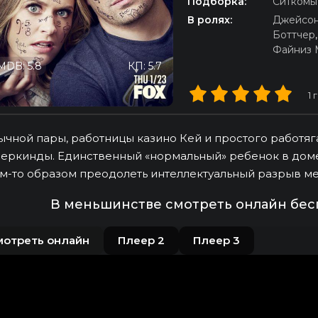
Подборка:
Ситкомы
В ролях:
Джейсон
Боттчер
Файниз 
MDB: 5.8
КП: 5.7
1
г
ычной пары, работницы казино Кей и простого работяга
еркинды. Единственный «нормальный» ребенок в доме
м-то образом преодолеть интеллектуальный разрыв м
В меньшинстве смотреть онлайн бес
мотреть онлайн
Плеер 2
Плеер 3