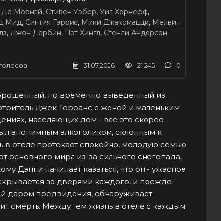
 Де Морнэй
,
Стивен Уэбер
,
Уил Хорнефф
,
д Мид
,
Синтия Гэррис
,
Мики Джакомацци
,
Мелвин
лз
,
Джон Дёрбин
,
Пэт Хингл
,
Стенли Андерсон
голосов
31.07.2026
21 245
0
заброшенный, но временно выведенный из
мотритель Джек Торранс с женой и маленьким
дениях, населяющих дом - все это скорее
был анонимным алкоголиком, склонным к
знь в отеле протекает спокойно, молодую семью
н от основного мира из-за сильного снегопада,
ому Дэнни начинает казаться, что он - ужасное
о скрывается за дверями каждого, и прежде
ный даром предвидения, обнаруживает
зит смерть. Между тем жизнь в отеле с каждым