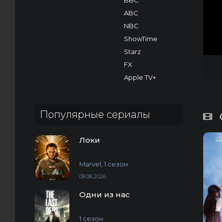
BBC
ABC
NBC
ShowTime
Starz
FX
Apple TV+
Популярные сериалы
Локи
Marvel, 1 сезон
08.08.2026
Одни из нас
1 сезон