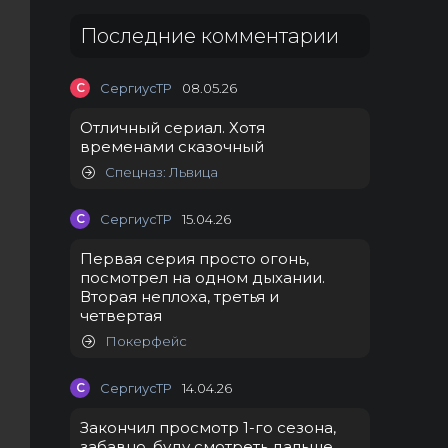
Последние комментарии
С
СергиусТР
08.05.26
Отличный сериал. Хотя
временами сказочный
Спецназ: Львица
С
СергиусТР
15.04.26
Первая серия просто огонь,
посмотрел на одном дыхании.
Вторая неплоха, третья и
четвертая
Покерфейс
С
СергиусТР
14.04.26
Закончил просмотр 1-го сезона,
забавно, буду смотреть дальше.