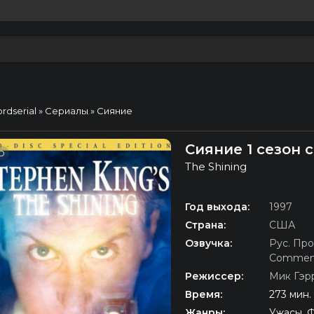
ordserial
»
Сериалы
» Сияние
Сияние 1 сезон 
D
The Shining
Год выхода:
1997
Страна:
США
Озвучка:
Рус. Про
Commen
Режиссер:
Мик Гэр
Время:
273 мин.
Жанры:
Ужасы, Ф