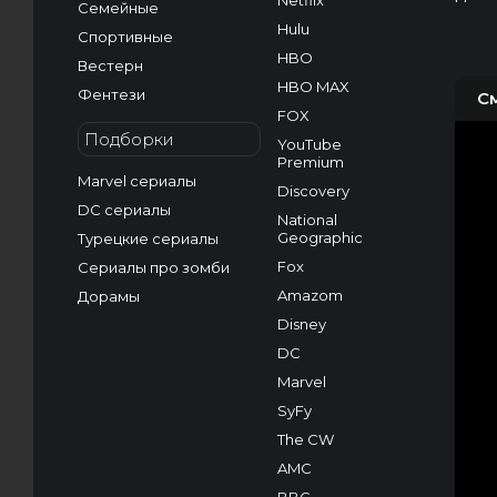
Netflix
Семейные
Hulu
Спортивные
HBO
Вестерн
HBO MAX
Фентези
С
FOX
Подборки
YouTube
Premium
Marvel сериалы
Discovery
DC сериалы
National
Geographic
Турецкие сериалы
Fox
Сериалы про зомби
Amazom
Дорамы
Disney
DC
Marvel
SyFy
The CW
AMC