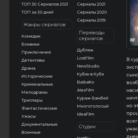
ТОП 50 Сериалов 2021
Сериалы 2021
ТОП за 30 дней
Сериалы 2020
Сериалы 2019
Жанры сериалов
I
Переводы
Комедии
сериалов
Боевики
Дубляж
Приключения
LostFilm
В су
Детективы
NewStudio
эксп
Драма
Кубик в Кубе
сыно
Исторические
BaibaKo
возб
Криминальные
наси
AlexFilm
Мелодрамы
ничт
Кураж-Бамбей
Триллеры
но э
Многоголосый
Фантастические
прош
IdeaFilm
Ужасы
всег
Документальные
Студии
ужас
Военные
днем