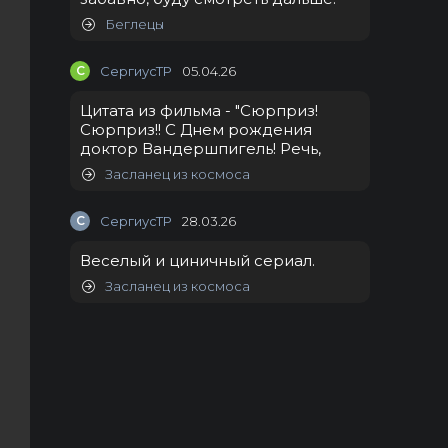
Беглецы
С
СергиусТР
05.04.26
Цитата из фильма - "Сюрприз!
Сюрприз!! С Днем рождения
доктор Вандершпигель! Речь,
Засланец из космоса
С
СергиусТР
28.03.26
Веселый и циничный сериал.
Засланец из космоса