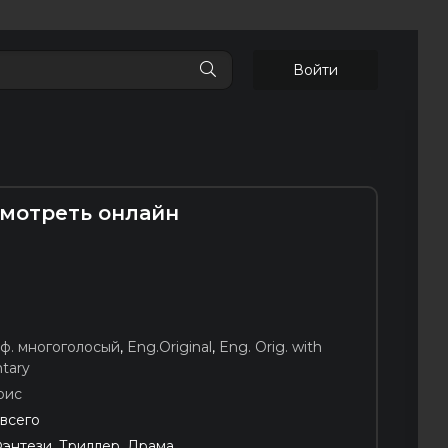
Войти
смотреть онлайн
ф. многоголосый
,
Eng.Original
,
Eng. Orig. with
tary
рис
 всего
энтези, Триллер, Драма