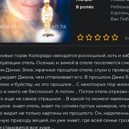
В ролях:
Ребекка
Кортлен
Ван Пиб
MDB: 6.1
КП: 7.4
0
ровых горах Колорадо находится роскошный, хоть и 
луатации отель. Осенью и зимой в отеле поселяется с
м Дэнни. Злое, мрачное прошлое отеля, слухи о приви
уждает Джека, чем отталкивает его. В прошлом Джек 
лию и буйству, но это прошлое ... С некоторых пор жи
о и никто не беспокоит. А потом ... Потом отель отреза
то еще не самое страшное ... В какой-то момент маленьк
лое. знает отель, знает по сотням пустых номеров, чт
о видит не только картины из прошлого. Он, наделен
ную природу вещей, он уже знает, где всей семье гро
 становится все хуже ...