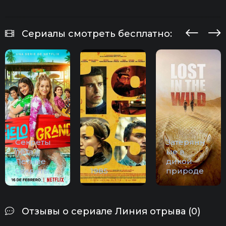
Сериалы смотреть бесплатно:
Секреты
Затерянн
лета /
ые в
Летние
дикой
секреты
1985
природе
Отзывы о сериале Линия отрыва (0)