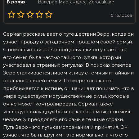
В ролях:
Валерио Мастандреа
,
Zerocalcare
0
голосов
Сериал рассказывает о путешествии Зеро, когда он
узнает правду о загадочном прошлом своей семьи.
С помощью таинственной девушки он узнает, что
его семья была частью тайного культа, который
участвовал в странных ритуалах. В поисках ответов
Зеро сталкивается лицом к лицу с темными тайнами
прошлого своей семьи. По мере того как он
приближается к истине, он начинает понимать, что в
мире существуют могущественные силы, которые
он не может контролировать. Сериал также
исследует силу дружбы и то, как она может помочь
человеку преодолеть его самые темные страхи.
Путь Зеро - это путь самопознания и принятия. Он
узнает, что быть другим - это нормально, и что его